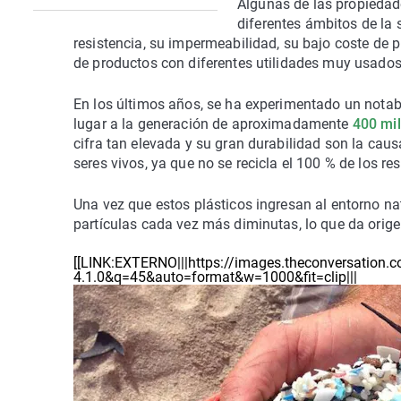
Algunas de las propiedad
diferentes ámbitos de la
resistencia, su impermeabilidad, su bajo coste de p
de productos con diferentes utilidades muy usados
En los últimos años, se ha experimentado un notab
lugar a la generación de aproximadamente
400 mil
cifra tan elevada y su gran durabilidad son la cau
seres vivos, ya que no se recicla el 100 % de los r
Una vez que estos plásticos ingresan al entorno na
partículas cada vez más diminutas, lo que da ori
[[LINK:EXTERNO|||https://images.theconversation.co
4.1.0&q=45&auto=format&w=1000&fit=clip|||