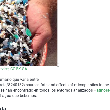
]]
rvice
,
CC BY-SA
tamaño que varía entre
cts/8240132/sources-fate-and-effects-of-microplastics-in-the-
se han encontrado en todos los entornos analizados –
atmósf
 el agua que bebemos.
ada