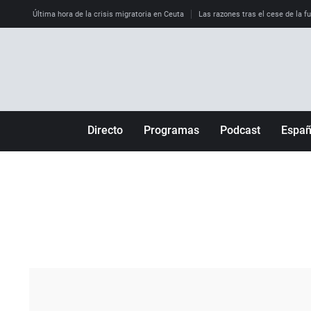
Última hora de la crisis migratoria en Ceuta
Las razones tras el cese de la f
Directo
Programas
Podcast
Espa
Más de uno
Los Perseguidos
Andalucía
Por fin
Malas decisiones
Aragón
Julia en la onda
Expedientes del más allá
Baleares
La brújula
El viaje del Guernica
Cantabria
Radioestadio
Invisibles
Cataluña
Radioestadio noche
Prohibido morirse
Comunidad de M
El colegio invisible
Esto no ha pasado
Comunitat Vale