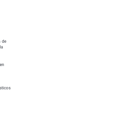
a de
la
 en
sticos