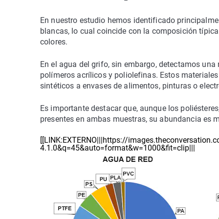
En nuestro estudio hemos identificado principalme
blancas, lo cual coincide con la composición típica
colores.
En el agua del grifo, sin embargo, detectamos una 
polímeros acrílicos y poliolefinas. Estos material
sintéticos a envases de alimentos, pinturas o elec
Es importante destacar que, aunque los poliésteres, 
presentes en ambas muestras, su abundancia es m
[[LINK:EXTERNO|||https://images.theconversation.c
4.1.0&q=45&auto=format&w=1000&fit=clip|||