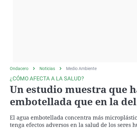
La rosa de los vientos
Caso
Extremadura
Gente viajera
Retornados
Galicia
Como el perro y el
Equipo de investigación
La Rioja
gato
Operación Viuda
Navarra
Negra
País Vasco
Ondacero
Noticias
Medio Ambiente
¿CÓMO AFECTA A LA SALUD?
Un estudio muestra que h
embotellada que en la del
El agua embotellada concentra más microplástico
tenga efectos adversos en la salud de los seres 