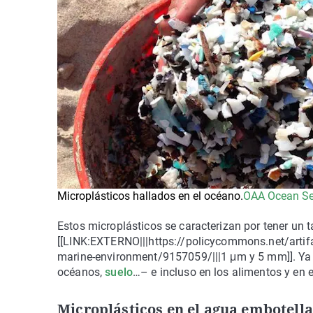
Microplásticos hallados en el océano.
OAA Ocean Se
Estos microplásticos se caracterizan por tener un 
[[LINK:EXTERNO|||https://policycommons.net/artifa
marine-environment/9157059/|||1 μm y 5 mm]]. Ya 
océanos,
suelo
…– e incluso en los alimentos y en
Microplásticos en el agua embotell