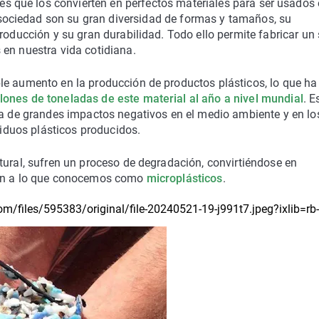
es que los convierten en perfectos materiales para ser usados
 sociedad son su gran diversidad de formas y tamaños, su
roducción y su gran durabilidad. Todo ello permite fabricar un 
 en nuestra vida cotidiana.
le aumento en la producción de productos plásticos, lo que h
lones de toneladas de este material al año a nivel mundial
. E
sa de grandes impactos negativos en el medio ambiente y en lo
esiduos plásticos producidos.
tural, sufren un proceso de degradación, convirtiéndose en
gen a lo que conocemos como
microplásticos
.
m/files/595383/original/file-20240521-19-j991t7.jpeg?ixlib=rb-