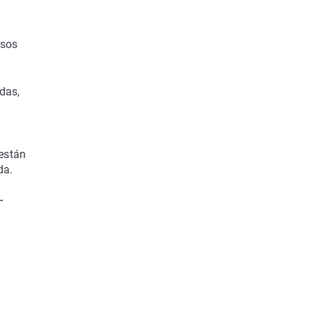
rsos
das,
 están
da.
-