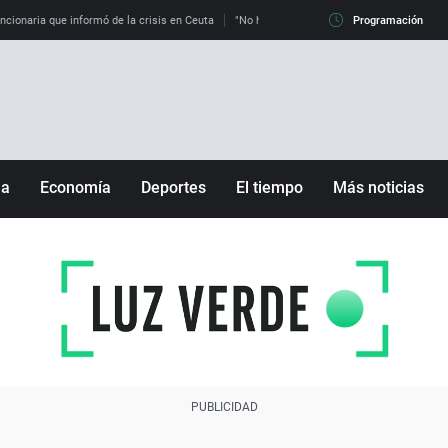
uncionaria que informó de la crisis en Ceuta
"No hay mafias, que no nos engañen": exper
Programación
ña
Economía
Deportes
El tiempo
Más noticias
Fútbol
Sociedad
Baloncesto
Mundo
Tenis
Salud
Motor
Cultura
Ciencia y Tecnología
adrid
Gastronomía
nciana
Medio ambiente