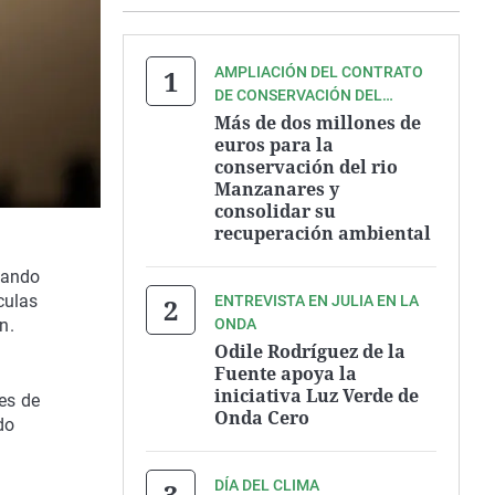
AMPLIACIÓN DEL CONTRATO
DE CONSERVACIÓN DEL
MANZANARES HASTA
Más de dos millones de
SEPTIEMBRE DE 2027
euros para la
conservación del rio
Manzanares y
consolidar su
recuperación ambiental
uando
culas
ENTREVISTA EN JULIA EN LA
ONDA
n.
Odile Rodríguez de la
Fuente apoya la
iniciativa Luz Verde de
des de
Onda Cero
do
DÍA DEL CLIMA