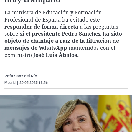
La rosa de los vientos
Caso
Extremadura
Virales
La ministra de Educación y Formación
Gente viajera
Retornados
Galicia
Televisión
Profesional de España ha evitado este
Como el perro y el gat
Equipo de investigaci
La Rioja
Elecciones
responder de forma directa
a las preguntas
sobre
si el presidente Pedro Sánchez ha sido
Operación Viuda Negr
Navarra
objeto de chantaje a raíz de la filtración de
País Vasco
mensajes de WhatsApp
mantenidos con el
exministro
José Luis Ábalos.
Rafa Sanz del Río
Madrid
|
20.05.2025 13:56