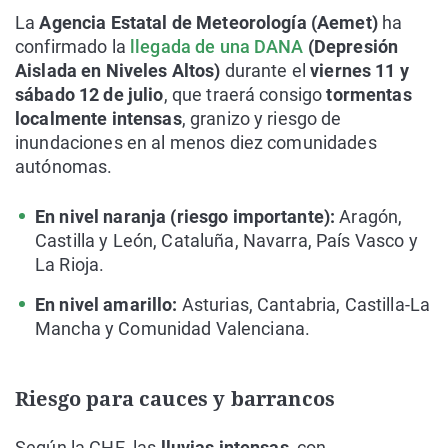
La
Agencia Estatal de Meteorología (Aemet)
ha
confirmado la
llegada de una DANA
(Depresión
Aislada en Niveles Altos)
durante el
viernes 11 y
sábado 12 de julio
, que traerá consigo
tormentas
localmente intensas
, granizo y riesgo de
inundaciones en al menos diez comunidades
autónomas.
En nivel naranja (riesgo importante):
Aragón,
Castilla y León, Cataluña, Navarra, País Vasco y
La Rioja.
En nivel amarillo:
Asturias, Cantabria, Castilla-La
Mancha y Comunidad Valenciana.
Riesgo para cauces y barrancos
Según la CHE, las
lluvias intensas,
con