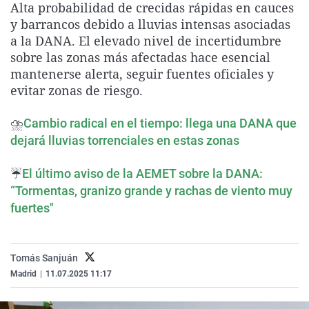
Alta probabilidad de crecidas rápidas en cauces
La rosa de los vientos
Caso
Extremadura
Virales
y barrancos debido a lluvias intensas asociadas
Gente viajera
Retornados
Galicia
Televisión
a la DANA. El elevado nivel de incertidumbre
sobre las zonas más afectadas hace esencial
Como el perro y el gat
Equipo de investigaci
La Rioja
Elecciones
mantenerse alerta, seguir fuentes oficiales y
Operación Viuda Negr
Navarra
evitar zonas de riesgo.
País Vasco
⛈️
Cambio radical en el tiempo: llega una DANA que
dejará lluvias torrenciales en estas zonas
☔
El último aviso de la AEMET sobre la DANA:
“Tormentas, granizo grande y rachas de viento muy
fuertes"
Tomás Sanjuán
Madrid
|
11.07.2025 11:17