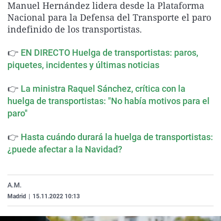
Manuel Hernández lidera desde la Plataforma
La rosa de los vientos
Caso
Extremadura
Virales
Nacional para la Defensa del Transporte el paro
Gente viajera
Retornados
Galicia
Televisión
indefinido de los transportistas.
Como el perro y el gat
Equipo de investigaci
La Rioja
Elecciones
👉
EN DIRECTO Huelga de transportistas: paros,
Operación Viuda Negr
Navarra
piquetes, incidentes y últimas noticias
País Vasco
👉
La ministra Raquel Sánchez, crítica con la
huelga de transportistas: "No había motivos para el
paro"
👉
Hasta cuándo durará la huelga de transportistas:
¿puede afectar a la Navidad?
A.M.
Madrid
|
15.11.2022 10:13