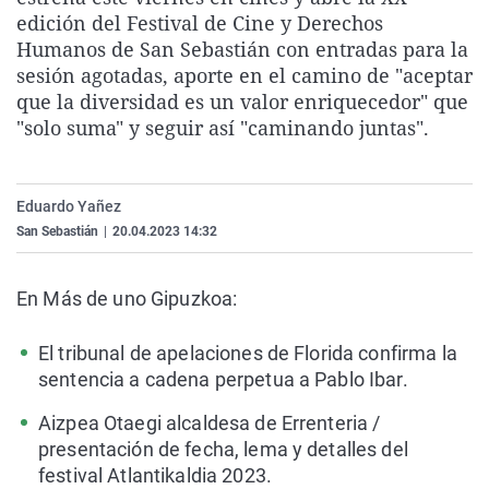
La rosa de los vientos
Caso
Extremadura
Virales
edición del Festival de Cine y Derechos
Humanos de San Sebastián con entradas para la
Gente viajera
Retornados
Galicia
Televisión
sesión agotadas, aporte en el camino de "aceptar
Como el perro y el gat
Equipo de investigaci
La Rioja
Elecciones
que la diversidad es un valor enriquecedor" que
"solo suma" y seguir así "caminando juntas".
Operación Viuda Negr
Navarra
País Vasco
Eduardo Yañez
San Sebastián
|
20.04.2023 14:32
En Más de uno Gipuzkoa:
El tribunal de apelaciones de Florida confirma la
sentencia a cadena perpetua a Pablo Ibar.
Aizpea Otaegi alcaldesa de Errenteria /
presentación de fecha, lema y detalles del
festival Atlantikaldia 2023.