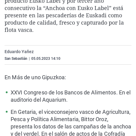
producto Eusko Label y por tercer año
La rosa de los vientos
Caso
Extremadura
Virales
consecutivo la “Anchoa con Eusko Label” está
presente en las pescaderías de Euskadi como
Gente viajera
Retornados
Galicia
Televisión
producto de calidad, fresco y capturado por la
Como el perro y el gat
Equipo de investigaci
La Rioja
Elecciones
flota vasca.
Operación Viuda Negr
Navarra
País Vasco
Eduardo Yañez
San Sebastián
|
05.05.2023 14:10
En Más de uno Gipuzkoa:
XXVI Congreso de los Bancos de Alimentos. En el
auditorio del Aquarium.
En Getaria, el viceconsejero vasco de Agricultura,
Pesca y Política Alimentaria, Bittor Oroz,
presenta los datos de las campañas de la anchoa
y del verdel. En el salón de actos de la Cofradía