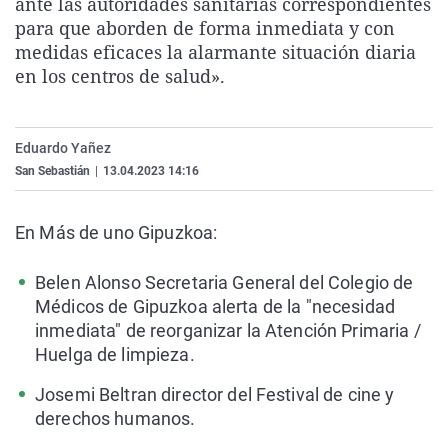
ante las autoridades sanitarias correspondientes
La rosa de los vientos
Caso
Extremadura
Virales
para que aborden de forma inmediata y con
medidas eficaces la alarmante situación diaria
Gente viajera
Retornados
Galicia
Televisión
en los centros de salud».
Como el perro y el gat
Equipo de investigaci
La Rioja
Elecciones
Operación Viuda Negr
Navarra
Eduardo Yañez
País Vasco
San Sebastián
|
13.04.2023 14:16
En Más de uno Gipuzkoa:
Belen Alonso Secretaria General del Colegio de
Médicos de Gipuzkoa alerta de la "necesidad
inmediata" de reorganizar la Atención Primaria /
Huelga de limpieza.
Josemi Beltran director del Festival de cine y
derechos humanos.