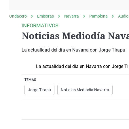
La rosa de los vientos
Caso
Extremadura
Gente viajera
Retornados
Galicia
Ondacero
Emisoras
Navarra
Pamplona
Audio
Como el perro y el
Equipo de investigación
La Rioja
INFORMATIVOS
gato
Noticias Mediodía Nava
Operación Viuda
Navarra
Negra
País Vasco
La actualidad del día en Navarra con Jorge Tirapu
La actualidad del día en Navarra con Jorge T
TEMAS
Jorge Tirapu
Noticias Mediodía Navarra