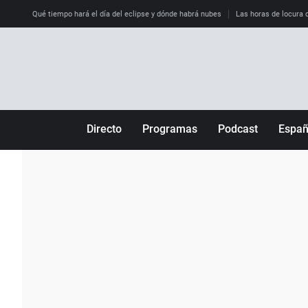
Qué tiempo hará el día del eclipse y dónde habrá nubes
Las horas de locura qu
Directo
Programas
Podcast
Espa
Más de uno
Los Perseguidos
Andalucía
Por fin
Malas decisiones
Aragón
Julia en la onda
Expedientes del más allá
Baleares
La brújula
El viaje del Guernica
Cantabria
Radioestadio
Invisibles
Cataluña
Radioestadio noche
Prohibido morirse
Comunidad de M
El colegio invisible
Esto no ha pasado
Comunitat Vale