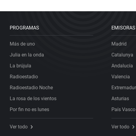
PROGRAMAS
EMISORAS
Más de uno
Madrid
Julia en la onda
Catalunya
La brújula
Andalucía
Radioestadio
Valencia
Radioestadio Noche
Extremadu
La rosa de los vientos
Asturias
Por fin no es lunes
País Vasco
Ver todo
Ver todo