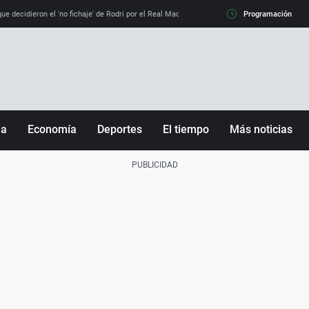
e decidieron el 'no fichaje' de Rodri por el Real Madrid y su 'sí' al Barça
Programación
La llamada de
ña
Economía
Deportes
El tiempo
Más noticias
Fútbol
Sociedad
Baloncesto
Mundo
Tenis
Salud
Motor
Cultura
Ciencia y Tecnología
adrid
Gastronomía
nciana
Medio ambiente