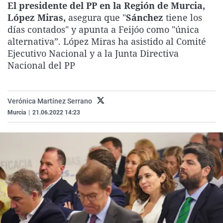
El presidente del PP en la Región de Murcia,
La rosa de los vientos
Caso
Extremadura
Virales
López Miras,
asegura que "
Sánchez
tiene los
Gente viajera
Retornados
Galicia
Televisión
días contados" y apunta a Feijóo como "única
alternativa”. López Miras ha asistido al Comité
Como el perro y el gat
Equipo de investigaci
La Rioja
Elecciones
Ejecutivo Nacional y a la Junta Directiva
Operación Viuda Negr
Navarra
Nacional del PP
País Vasco
Verónica Martínez Serrano
Murcia
|
21.06.2022 14:23