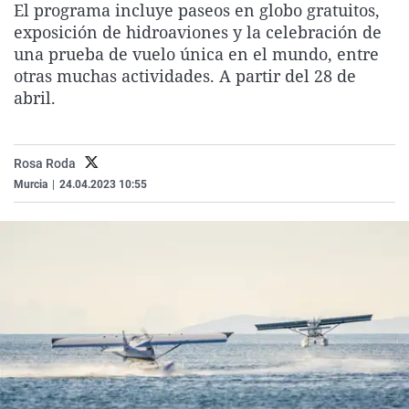
El programa incluye paseos en globo gratuitos,
La rosa de
Caso
Extremadu
Virales
exposición de hidroaviones y la celebración de
Gente viaj
Retornado
Galicia
Televisión
una prueba de vuelo única en el mundo, entre
otras muchas actividades. A partir del 28 de
Como el pe
Equipo de 
La Rioja
Eleccione
abril.
Operación
Navarra
País Vasc
Rosa Roda
Murcia
|
24.04.2023 10:55