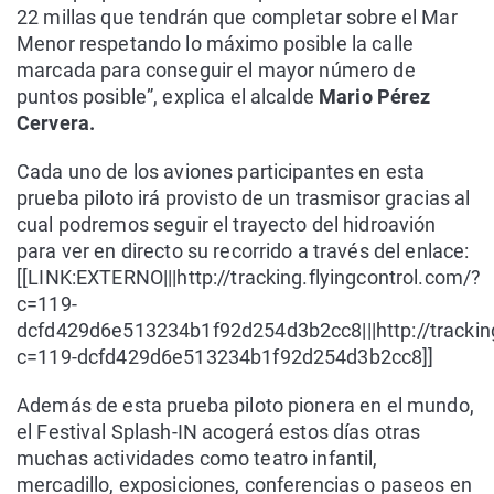
22 millas que tendrán que completar sobre el Mar
Menor respetando lo máximo posible la calle
marcada para conseguir el mayor número de
puntos posible”, explica el alcalde
Mario Pérez
Cervera.
Cada uno de los aviones participantes en esta
prueba piloto irá provisto de un trasmisor gracias al
cual podremos seguir el trayecto del hidroavión
para ver en directo su recorrido a través del enlace:
[[LINK:EXTERNO|||http://tracking.flyingcontrol.com/?
c=119-
dcfd429d6e513234b1f92d254d3b2cc8|||http://tracking
c=119-dcfd429d6e513234b1f92d254d3b2cc8]]
Además de esta prueba piloto pionera en el mundo,
el Festival Splash-IN acogerá estos días otras
muchas actividades como teatro infantil,
mercadillo, exposiciones, conferencias o paseos en