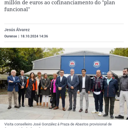
millón de euros ao cofinanciamento do "plan
La rosa de los vientos
Caso
Extremadura
Virales
funcional"
Gente viajera
Retornados
Galicia
Televisión
Como el perro y el gat
Equipo de investigaci
La Rioja
Elecciones
Jesús Álvarez
Operación Viuda Negr
Navarra
Ourense
|
18.10.2024 14:36
País Vasco
Visita conselleiro José González á Praza de Abastos provisional de