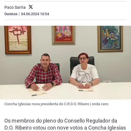
La rosa de los vientos
Caso
Extremadura
Virales
Paco Sarria
Ourense
|
04.06.2024 10:54
Gente viajera
Retornados
Galicia
Televisión
Como el perro y el gat
Equipo de investigaci
La Rioja
Elecciones
Operación Viuda Negr
Navarra
País Vasco
Concha Iglesias nova presidenta do C.R.D.O. Ribeiro | onda cero
Os membros do pleno do Consello Regulador da
D.O. Ribeiro votou con nove votos a Concha Iglesias