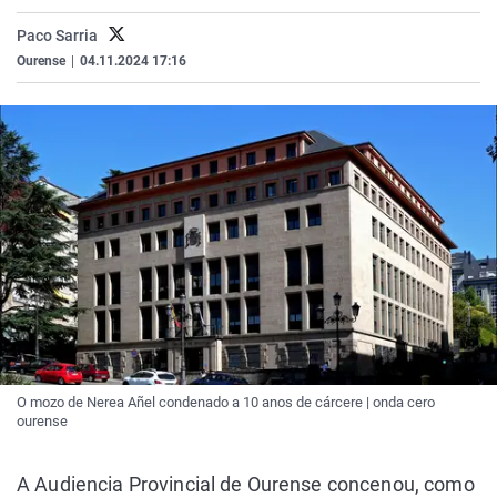
La rosa de los vientos
Caso
Extremadura
Virales
Paco Sarria
Gente viajera
Retornados
Galicia
Televisión
Ourense
|
04.11.2024 17:16
Como el perro y el gat
Equipo de investigaci
La Rioja
Elecciones
Operación Viuda Negr
Navarra
País Vasco
O mozo de Nerea Añel condenado a 10 anos de cárcere | onda cero
ourense
A Audiencia Provincial de Ourense concenou, como