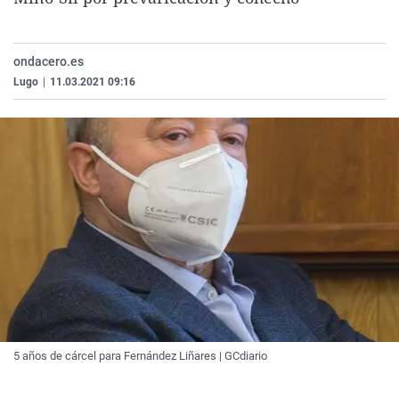
Gente viajera
Kinótico
Comunidad de Madrid
El colegio invisible
Serenarte
Navarra
ondacero.es
Como el perro y el gat
Ficciones sonoras
País Vasco
Lugo
|
11.03.2021 09:16
La Rioja
Ceuta
5 años de cárcel para Fernández Liñares | GCdiario