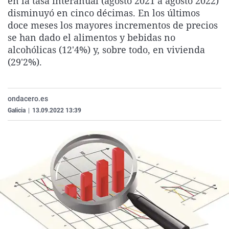
en la tasa interanual (agosto 2021 a agosto 2022)
La rosa de los vientos
Caso
Extremadura
Virales
disminuyó en cinco décimas. En los últimos
doce meses los mayores incrementos de precios
Gente viajera
Retornados
Galicia
Televisión
se han dado el alimentos y bebidas no
Como el perro y el gat
Equipo de investigaci
La Rioja
Elecciones
alcohólicas (12'4%) y, sobre todo, en vivienda
(29'2%).
Operación Viuda Negr
Navarra
País Vasco
ondacero.es
Galicia
|
13.09.2022 13:39