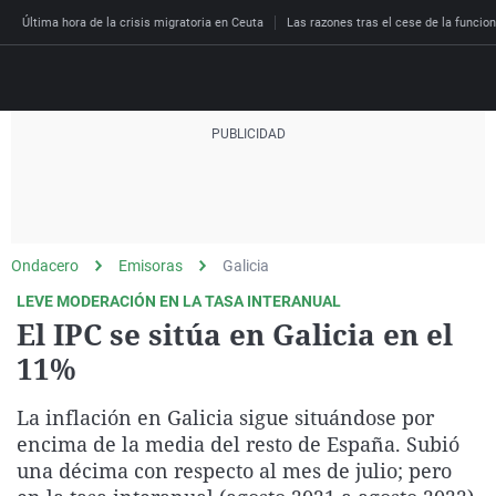
Última hora de la crisis migratoria en Ceuta
Las razones tras el cese de la funcion
Directo
Programas
Podcast
Más de uno
Los Perseguidos
Andalucía
Fútbol
Sociedad
Ondacero
Emisoras
Galicia
España
Por fin
Malas decisiones
Aragón
Baloncesto
Mundo
LEVE MODERACIÓN EN LA TASA INTERANUAL
Economía
Julia en la onda
Expedientes del más a
Baleares
Tenis
Salud
El IPC se sitúa en Galicia en el
Deportes
11%
La brújula
El viaje del Guernica
Cantabria
Motor
Cultura
El tiempo
Radioestadio
Invisibles
Cataluña
Ciencia y Tecnología
La inflación en Galicia sigue situándose por
Más noticias
Radioestadio noche
Prohibido morirse
Comunidad de Madrid
Gastronomía
encima de la media del resto de España. Subió
una décima con respecto al mes de julio; pero
El colegio invisible
Esto no ha pasado
Comunitat Valenciana
Medio ambiente