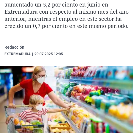
aumentado un 5,2 por ciento en junio en
La rosa de los vientos
Caso
Extremadura
Virales
Extremadura con respecto al mismo mes del año
Gente viajera
Retornados
Galicia
Televisión
anterior, mientras el empleo en este sector ha
crecido un 0,7 por ciento en este mismo periodo.
Como el perro y el gat
Equipo de investigaci
La Rioja
Elecciones
Operación Viuda Negr
Navarra
País Vasco
Redacción
EXTREMADURA
|
29.07.2025 12:05