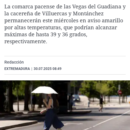
La rosa de los vientos
Caso
Extremadura
Virales
La comarca pacense de las Vegas del Guadiana y
la cacereña de Villuercas y Montánchez
Gente viajera
Retornados
Galicia
Televisión
permanecerán este miércoles en aviso amarillo
Como el perro y el gat
Equipo de investigaci
La Rioja
Elecciones
por altas temperaturas, que podrían alcanzar
máximas de hasta 39 y 36 grados,
Operación Viuda Negr
Navarra
respectivamente.
País Vasco
Redacción
EXTREMADURA
|
30.07.2025 08:49