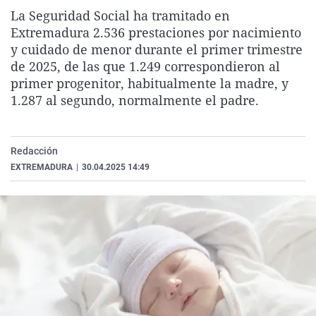
La rosa de los vientos
Caso
Extremadura
Virales
La Seguridad Social ha tramitado en
Extremadura 2.536 prestaciones por nacimiento
Gente viajera
Retornados
Galicia
Televisión
y cuidado de menor durante el primer trimestre
Como el perro y el gat
Equipo de investigaci
La Rioja
Elecciones
de 2025, de las que 1.249 correspondieron al
primer progenitor, habitualmente la madre, y
Operación Viuda Negr
Navarra
1.287 al segundo, normalmente el padre.
País Vasco
Redacción
EXTREMADURA
|
30.04.2025 14:49