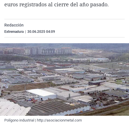
euros registrados al cierre del año pasado.
La rosa de los vientos
Caso
Extremadura
Virales
Gente viajera
Retornados
Galicia
Televisión
Como el perro y el gat
Equipo de investigaci
La Rioja
Elecciones
Redacción
Extremadura
|
30.06.2025 04:09
Operación Viuda Negr
Navarra
País Vasco
Polígono industrial | http://asociacionmetal.com