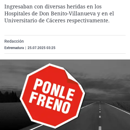
La rosa de los vientos
Caso
Extremadura
Virales
Ingresaban con diversas heridas en los
Hospitales de Don Benito-Villanueva y en el
Gente viajera
Retornados
Galicia
Televisión
Universitario de Cáceres respectivamente.
Como el perro y el gat
Equipo de investigaci
La Rioja
Elecciones
Operación Viuda Negr
Navarra
Redacción
País Vasco
Extremadura
|
25.07.2025 03:25