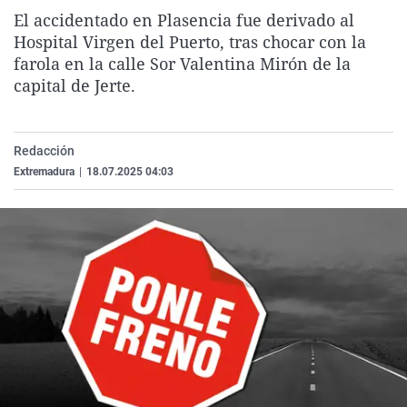
La rosa de los vientos
Caso
Extremadura
Virales
El accidentado en Plasencia fue derivado al
Hospital Virgen del Puerto, tras chocar con la
Gente viajera
Retornados
Galicia
Televisión
farola en la calle Sor Valentina Mirón de la
Como el perro y el gat
Equipo de investigaci
La Rioja
Elecciones
capital de Jerte.
Operación Viuda Negr
Navarra
País Vasco
Redacción
Extremadura
|
18.07.2025 04:03