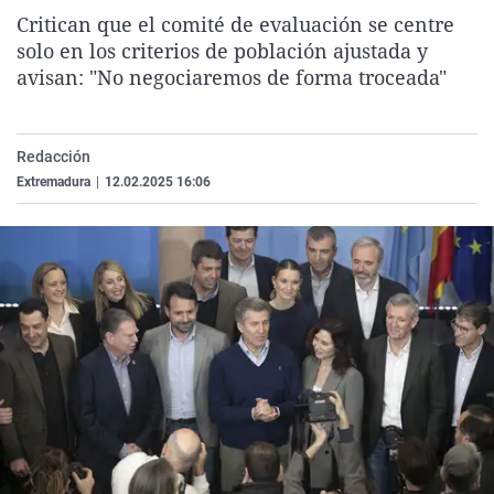
La rosa de los vientos
Caso
Extremadura
Virales
Critican que el comité de evaluación se centre
solo en los criterios de población ajustada y
Gente viajera
Retornados
Galicia
Televisión
avisan: "No negociaremos de forma troceada"
Como el perro y el gat
Equipo de investigaci
La Rioja
Elecciones
Operación Viuda Negr
Navarra
Redacción
País Vasco
Extremadura
|
12.02.2025 16:06