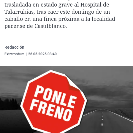
trasladada en estado grave al Hospital de
La rosa de los vientos
Caso
Extremadura
Virales
Talarrubias, tras caer este domingo de un
Gente viajera
Retornados
Galicia
Televisión
caballo en una finca próxima a la localidad
pacense de Castilblanco.
Como el perro y el gat
Equipo de investigaci
La Rioja
Elecciones
Operación Viuda Negr
Navarra
País Vasco
Redacción
Extremadura
|
26.05.2025 03:40