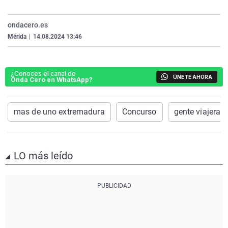
La rosa de los vientos
Caso
Extremadura
Virales
ondacero.es
Gente viajera
Retornados
Galicia
Televisión
Mérida
|
14.08.2024 13:46
Como el perro y el gat
Equipo de investigaci
La Rioja
Elecciones
Operación Viuda Negr
Navarra
¿Conoces el canal de
ÚNETE AHORA
País Vasco
Onda Cero en WhatsApp?
mas de uno extremadura
Concurso
gente viajera 
LO más leído