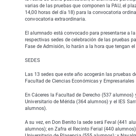
varias de las pruebas que componen la PAU, el plazo
14,00 horas del día 18) para la convocatoria ordinari
convocatoria extraordinaria.
El alumnado está convocado para presentarse a la 
respectivas sedes de celebración de las pruebas pa
Fase de Admisión, lo harán a la hora que tengan e
SEDES
Las 13 sedes que este año acogerán las pruebas de 
Facultad de Ciencias Económicas y Empresariales (
En Cáceres la Facultad de Derecho (537 alumnos) y
Universitario de Mérida (364 alumnos) y el IES San
alumnos).
A su vez, en Don Benito la sede será Feval (441 alu
alumnos); en Zafra el Recinto Ferial (440 alumnos);
Universitario de Plasencia (555 alumnos); y Naval