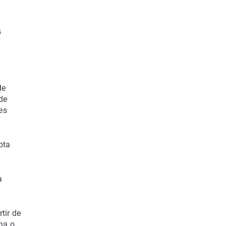
s
de
de
es
ota
a
tir de
una o