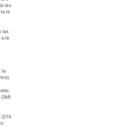
ta las
ra la
 las
 a la
 la
nos).
entro
o (368
a (276
ro