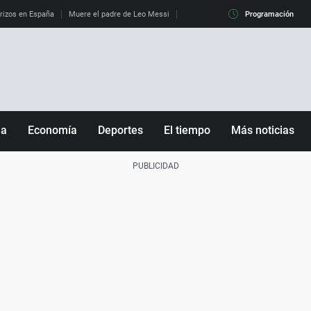
erizos en España
Muere el padre de Leo Messi
La diferencia entre observar el eclip
Programación
ña
Economía
Deportes
El tiempo
Más noticias
Fútbol
Sociedad
Baloncesto
Mundo
Tenis
Salud
Motor
Cultura
Ciencia y Tecnología
adrid
Gastronomía
nciana
Medio ambiente