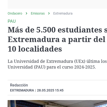
La rosa de los vientos
Caso
Extremadura
Gente viajera
Retornados
Galicia
Ondacero
Emisoras
Extremadura
Como el perro y el
Equipo de investigación
La Rioja
PAU
gato
Más de 5.500 estudiantes 
Operación Viuda
Navarra
Negra
País Vasco
Extremadura a partir del
10 localidades
La Universidad de Extremadura (UEx) última los d
Universidad (PAU) para el curso 2024-2025.
Redacción
EXTREMADURA
|
28.05.2025 15:45