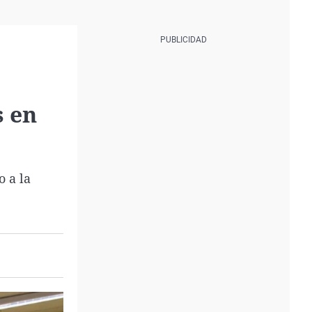
s en
o a la