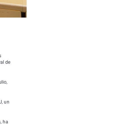
s
al de
lio,
U, un
, ha