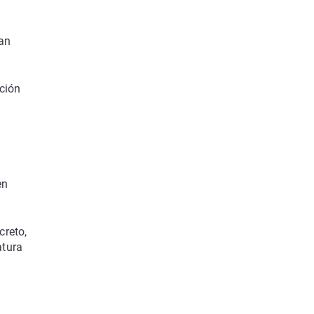
han
ción
en
creto,
atura