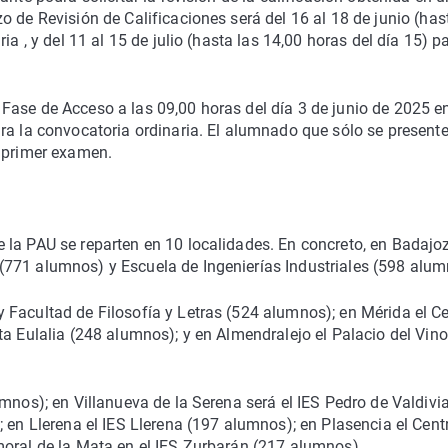
 de Revisión de Calificaciones será del 16 al 18 de junio (has
a , y del 11 al 15 de julio (hasta las 14,00 horas del día 15) pa
Fase de Acceso a las 09,00 horas del día 3 de junio de 2025 en
ra la convocatoria ordinaria. El alumnado que sólo se presente
l primer examen.
la PAU se reparten en 10 localidades. En concreto, en Badajoz
771 alumnos) y Escuela de Ingenierías Industriales (598 alum
 Facultad de Filosofía y Letras (524 alumnos); en Mérida el C
ta Eulalia (248 alumnos); y en Almendralejo el Palacio del Vin
mnos); en Villanueva de la Serena será el IES Pedro de Valdivi
 en Llerena el IES Llerena (197 alumnos); en Plasencia el Cent
moral de la Mata en el IES Zurbarán (217 alumnos).