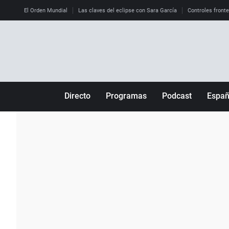
El Orden Mundial
Las claves del eclipse con Sara García
Controles front
Directo
Programas
Podcast
Espa
Más de uno
Los Perseguidos
Andalucía
Por fin
Malas decisiones
Aragón
Julia en la onda
Expedientes del más allá
Baleares
La brújula
El viaje del Guernica
Cantabria
Radioestadio
Invisibles
Cataluña
Radioestadio noche
Prohibido morirse
Comunidad de M
El colegio invisible
Esto no ha pasado
Comunitat Vale