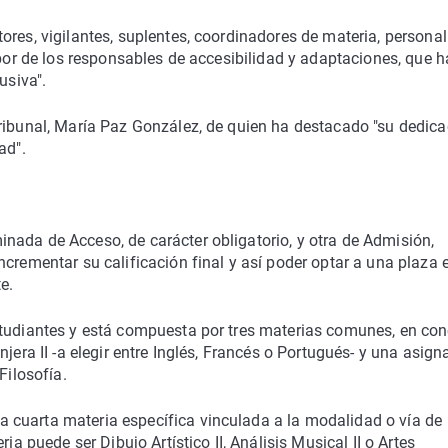
ores, vigilantes, suplentes, coordinadores de materia, personal
abor de los responsables de accesibilidad y adaptaciones, que 
usiva".
tribunal, María Paz González, de quien ha destacado "su dedica
ad".
nada de Acceso, de carácter obligatorio, y otra de Admisión,
crementar su calificación final y así poder optar a una plaza 
e.
studiantes y está compuesta por tres materias comunes, en con
jera II -a elegir entre Inglés, Francés o Portugués- y una asign
Filosofía.
 cuarta materia específica vinculada a la modalidad o vía de
ia puede ser Dibujo Artístico II, Análisis Musical II o Artes