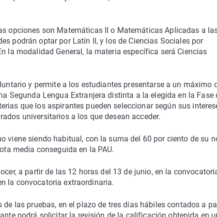
las opciones son Matemáticas II o Matemáticas Aplicadas a la
s podrán optar por Latín II, y los de Ciencias Sociales por
En la modalidad General, la materia específica será Ciencias
oluntario y permite a los estudiantes presentarse a un máximo 
una Segunda Lengua Extranjera distinta a la elegida en la Fase 
erias que los aspirantes pueden seleccionar según sus interes
rados universitarios a los que desean acceder.
o viene siendo habitual, con la suma del 60 por ciento de su n
 nota media conseguida en la PAU.
cer, a partir de las 12 horas del 13 de junio, en la convocatori
 en la convocatoria extraordinaria.
 de las pruebas, en el plazo de tres días hábiles contados a par
nte podrá solicitar la revisión de la calificación obtenida en 