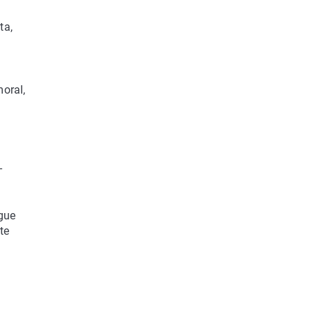
ta,
oral,
-
igue
te