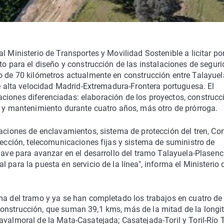
l Ministerio de Transportes y Movilidad Sostenible a licitar po
to para el diseño y construcción de las instalaciones de seguri
o de 70 kilómetros actualmente en construcción entre Talayuel
de alta velocidad Madrid-Extremadura-Frontera portuguesa. El
ctuaciones diferenciadas: elaboración de los proyectos, construcc
n y mantenimiento durante cuatro años, más otro de prórroga.
laciones de enclavamientos, sistema de protección del tren, Con
tección, telecomunicaciones fijas y sistema de suministro de
lave para avanzar en el desarrollo del tramo Talayuela-Plasenc
 para la puesta en servicio de la línea", informa el Ministerio 
ma del tramo y ya se han completado los trabajos en cuatro de
onstrucción, que suman 39,1 kms, más de la mitad de la longi
valmoral de la Mata-Casatejada; Casatejada-Toril y Toril-Río T