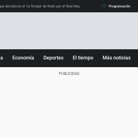
e decidieron el 'no fichaje' de Rodri por el Real Madrid y su 'sí' al Barça
Programación
La llamada de
ña
Economía
Deportes
El tiempo
Más noticias
Fútbol
Sociedad
Baloncesto
Mundo
Tenis
Salud
Motor
Cultura
Ciencia y Tecnología
adrid
Gastronomía
nciana
Medio ambiente