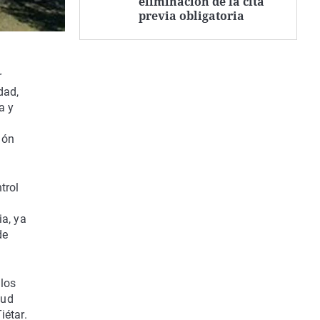
eliminación de la cita
previa obligatoria
r
dad,
a y
ión
trol
ia, ya
de
 los
tud
iétar.