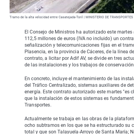
Tramo de la alta velocidad entre Casatejada-Toril | MINISTERIO DE TRANSPORTES
El Consejo de Ministros ha autorizado este martes a
112,5 millones de euros (IVA no incluido) un contra
señalización y telecomunicaciones fijas en el tram
Plasencia, en la provincia de Cáceres, de la línea 
contrato, a licitar por Adif AV, se divide en tres a
de las instalaciones y los trabajos de conservació
En concreto, incluye el mantenimiento de las insta
del Tráfico Centralizado, sistemas auxiliares de de
energía. Este contrato autorizado este martes "es c
que la instalación de estos sistemas es fundamental
Transportes.
Actualmente se trabaja en las obras de la platafor
ocho subtramos en los que se ha estructurado su c
total y que son Talayuela-Arroyo de Santa María; Na