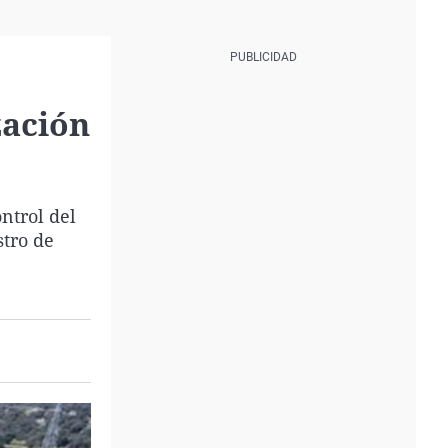
zación
ntrol del
stro de