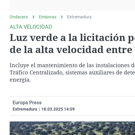
La rosa de los vientos
Caso
Extremadura
Gente viajera
Retornados
Galicia
Ondacero
Emisoras
Extremadura
Como el perro y el
Equipo de investigación
La Rioja
ALTA VELOCIDAD
gato
Luz verde a la licitación 
Operación Viuda
Navarra
Negra
País Vasco
de la alta velocidad entre
Incluye el mantenimiento de las instalaciones d
Tráfico Centralizado, sistemas auxiliares de det
energía.
Europa Press
Extremadura
|
18.03.2025 14:09