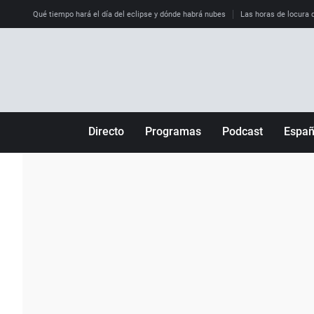
Qué tiempo hará el día del eclipse y dónde habrá nubes
Las horas de locura qu
Directo
Programas
Podcast
Espa
Más de uno
Los Perseguidos
Andalucía
Por fin
Malas decisiones
Aragón
Julia en la onda
Expedientes del más allá
Baleares
La brújula
El viaje del Guernica
Cantabria
Radioestadio
Invisibles
Cataluña
Radioestadio noche
Prohibido morirse
Comunidad de M
El colegio invisible
Esto no ha pasado
Comunitat Vale