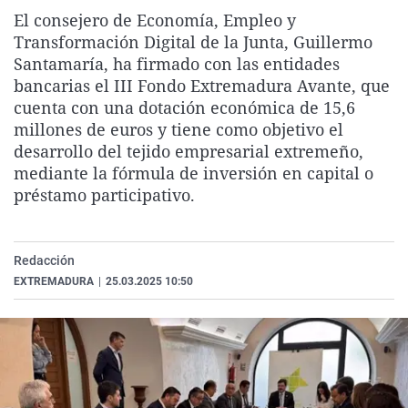
La rosa de los vientos
Caso
Extremadura
Virales
El consejero de Economía, Empleo y
Transformación Digital de la Junta, Guillermo
Gente viajera
Retornados
Galicia
Televisión
Santamaría, ha firmado con las entidades
Como el perro y el gat
Equipo de investigaci
La Rioja
Elecciones
bancarias el III Fondo Extremadura Avante, que
cuenta con una dotación económica de 15,6
Operación Viuda Negr
Navarra
millones de euros y tiene como objetivo el
País Vasco
desarrollo del tejido empresarial extremeño,
mediante la fórmula de inversión en capital o
préstamo participativo.
Redacción
EXTREMADURA
|
25.03.2025 10:50