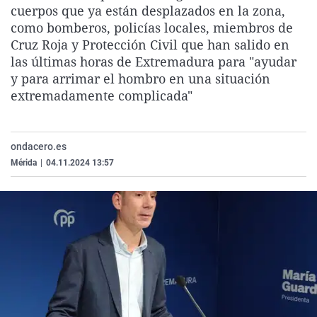
cuerpos que ya están desplazados en la zona,
La rosa de los vientos
Caso
Extremadura
Virales
como bomberos, policías locales, miembros de
Gente viajera
Retornados
Galicia
Televisión
Cruz Roja y Protección Civil que han salido en
las últimas horas de Extremadura para "ayudar
Como el perro y el gat
Equipo de investigaci
La Rioja
Elecciones
y para arrimar el hombro en una situación
Operación Viuda Negr
Navarra
extremadamente complicada"
País Vasco
ondacero.es
Mérida
|
04.11.2024 13:57