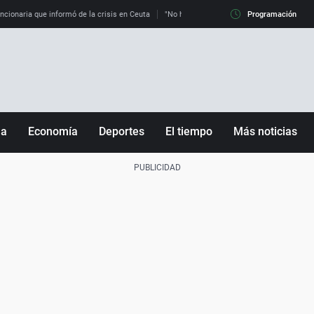
uncionaria que informó de la crisis en Ceuta
"No hay mafias, que no nos engañen": exper
Programación
ña
Economía
Deportes
El tiempo
Más noticias
Fútbol
Sociedad
Baloncesto
Mundo
Tenis
Salud
Motor
Cultura
Ciencia y Tecnología
adrid
Gastronomía
nciana
Medio ambiente