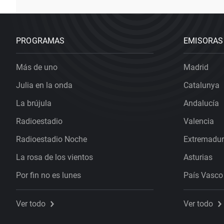
PROGRAMAS
EMISORAS
Más de uno
Madrid
Julia en la onda
Catalunya
La brújula
Andalucía
Radioestadio
Valencia
Radioestadio Noche
Extremadu
La rosa de los vientos
Asturias
Por fin no es lunes
País Vasco
Ver todo
Ver todo