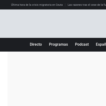
Última hora de la crisis migratoria en Ceuta
Las razones tras el cese de la f
Directo
Programas
Podcast
Espa
Más de uno
Los Perseguidos
Andalucía
Por fin
Malas decisiones
Aragón
Julia en la onda
Expedientes del más allá
Baleares
La brújula
El viaje del Guernica
Cantabria
Radioestadio
Invisibles
Cataluña
Radioestadio noche
Prohibido morirse
Comunidad de M
El colegio invisible
Esto no ha pasado
Comunitat Vale