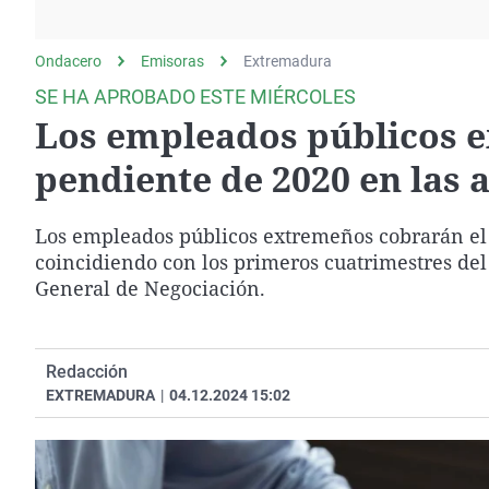
La rosa de los vientos
Caso
Extremadura
Gente viajera
Retornados
Galicia
Ondacero
Emisoras
Extremadura
Como el perro y el
Equipo de investigación
La Rioja
SE HA APROBADO ESTE MIÉRCOLES
gato
Los empleados públicos 
Operación Viuda
Navarra
Negra
País Vasco
pendiente de 2020 en las 
Los empleados públicos extremeños cobrarán el 
coincidiendo con los primeros cuatrimestres del
General de Negociación.
Redacción
EXTREMADURA
|
04.12.2024 15:02