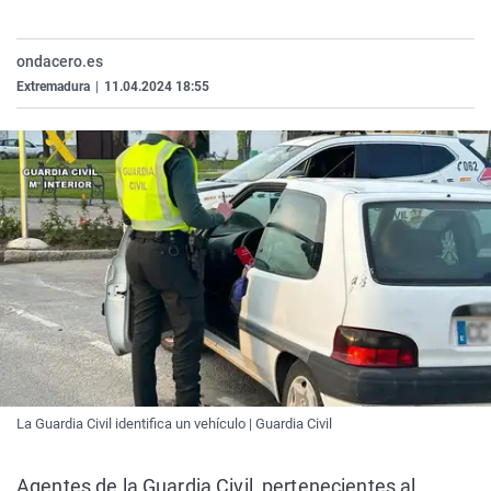
La rosa de los vientos
Caso
Extremadura
Virales
Gente viajera
Retornados
Galicia
Televisión
ondacero.es
Extremadura
|
11.04.2024 18:55
Como el perro y el gat
Equipo de investigaci
La Rioja
Elecciones
Operación Viuda Negr
Navarra
País Vasco
La Guardia Civil identifica un vehículo | Guardia Civil
Agentes de la Guardia Civil, pertenecientes al