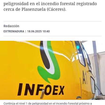
peligrosidad en el incendio forestal registrado
La rosa de los vientos
Caso
Extremadura
Virales
cerca de Plasenzuela (Cáceres).
Gente viajera
Retornados
Galicia
Televisión
Como el perro y el gat
Equipo de investigaci
La Rioja
Elecciones
Redacción
Operación Viuda Negr
Navarra
EXTREMADURA
|
18.06.2025 10:40
País Vasco
Continúa el nivel 1 de peligrosidad en el incendio forestal próximo a