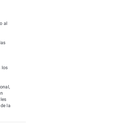
l
o al
las
 los
onal,
on
les
 de la