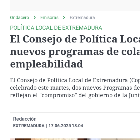
La rosa de los vientos
Caso
Extremadura
Gente viajera
Retornados
Galicia
Ondacero
Emisoras
Extremadura
Como el perro y el
Equipo de investigación
La Rioja
POLÍTICA LOCAL DE EXTREMADURA
gato
El Consejo de Política L
Operación Viuda
Navarra
Negra
País Vasco
nuevos programas de col
empleabilidad
El Consejo de Política Local de Extremadura (Co
celebrado este martes, dos nuevos Programas d
reflejan el "compromiso" del gobierno de la Ju
Redacción
EXTREMADURA
|
17.06.2025 18:04