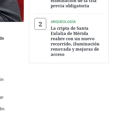
eliminación de la cita
previa obligatoria
ARQUEOLOGÍA
La cripta de Santa
Eulalia de Mérida
reabre con un nuevo
ado
recorrido, iluminación
renovada y mejoras de
acceso
ón
ar
abo