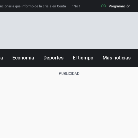
uncionaria que informó de la crisis en Ceuta
"No hay mafias, que no nos engañen": exper
Programación
ña
Economía
Deportes
El tiempo
Más noticias
Fútbol
Sociedad
Baloncesto
Mundo
Tenis
Salud
Motor
Cultura
Ciencia y Tecnología
adrid
Gastronomía
nciana
Medio ambiente