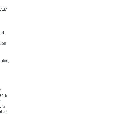
PCEM,
 el
ibir
pios,
e
r la
a
ara
al en