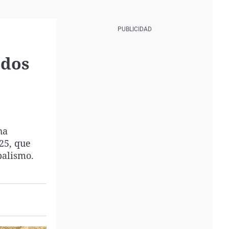
 dos
ha
25, que
palismo.