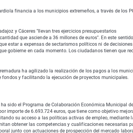
rdiola financia a los municipios extremeños, a través de los 
ajoz y Cáceres "llevan tres ejercicios presupuestarios
antidad que asciende a 36 millones de euros". En este sentido,
que estar a expensas de sectarismos políticos ni de decisiones
que gobierne en cada momento. Los ciudadanos tienen que rec
tremadura ha agilizado la realización de los pagos a los munici
 fondos y facilitando la ejecución de proyectos municipales.
, ha sido el Programa de Colaboración Económica Municipal d
 por importe de 6.693.724 euros, que tiene como objetivo mejora
tando su acceso a las políticas activas de empleo, mediante l
rmitan obtener las competencias y cualificaciones necesarias p
boral junto con actuaciones de prospección del mercado labor