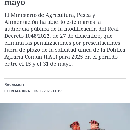
mayo
La rosa de los vientos
Caso
Extremadura
Virales
El Ministerio de Agricultura, Pesca y
Gente viajera
Retornados
Galicia
Televisión
Alimentación ha abierto este martes la
Como el perro y el gat
Equipo de investigaci
La Rioja
Elecciones
audiencia pública de la modificación del Real
Decreto 1048/2022, de 27 de diciembre, que
Operación Viuda Negr
Navarra
elimina las penalizaciones por presentaciones
País Vasco
fuera de plazo de la solicitud única de la Política
Agraria Común (PAC) para 2025 en el periodo
entre el 15 y el 31 de mayo.
Redacción
EXTREMADURA
|
06.05.2025 11:19