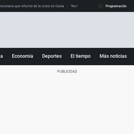
uncionaria que informó de la crisis en Ceuta
"No hay mafias, que no nos engañen": exper
Programación
ña
Economía
Deportes
El tiempo
Más noticias
Fútbol
Sociedad
Baloncesto
Mundo
Tenis
Salud
Motor
Cultura
Ciencia y Tecnología
adrid
Gastronomía
nciana
Medio ambiente