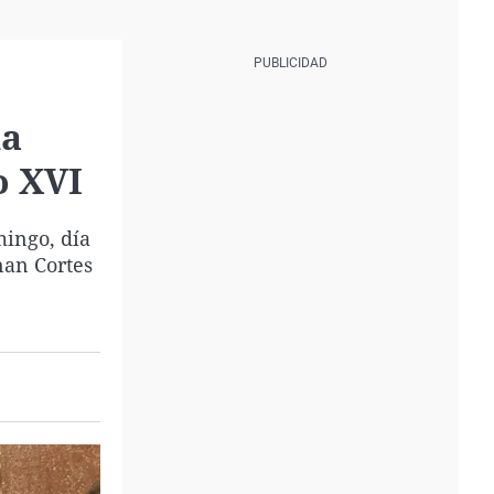
na
o XVI
mingo, día
nan Cortes