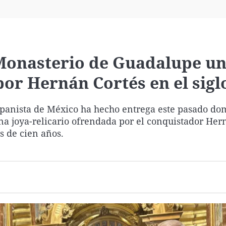
Virales
Televisión
Elecciones
 Monasterio de Guadalupe u
por Hernán Cortés en el sigl
spanista de México ha hecho entrega este pasado do
na joya-relicario ofrendada por el conquistador Her
s de cien años.