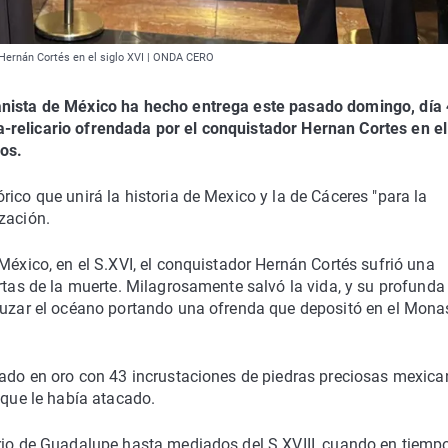
 Hernán Cortés en el siglo XVI | ONDA CERO
anista de México ha hecho entrega este pasado domingo, día 4
-relicario ofrendada por el conquistador Hernan Cortes en el
os.
ico que unirá la historia de Mexico y la de Cáceres "para la
zación.
México, en el S.XVI, el conquistador Hernán Cortés sufrió una
rtas de la muerte. Milagrosamente salvó la vida, y su profunda
cruzar el océano portando una ofrenda que depositó en el Mona
lado en oro con 43 incrustaciones de piedras preciosas mexica
 que le había atacado.
erio de Guadalupe hasta mediados del S.XVIII, cuando en tiemp