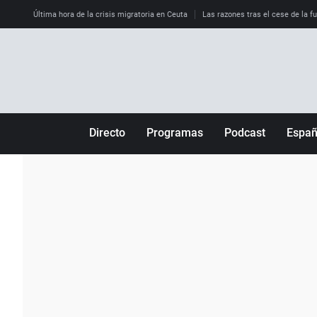
Última hora de la crisis migratoria en Ceuta
Las razones tras el cese de la f
Directo
Programas
Podcast
Espa
Más de uno
Los Perseguidos
Andalucía
Por fin
Malas decisiones
Aragón
Julia en la onda
Expedientes del más allá
Baleares
La brújula
El viaje del Guernica
Cantabria
Radioestadio
Invisibles
Cataluña
Radioestadio noche
Prohibido morirse
Comunidad de M
El colegio invisible
Esto no ha pasado
Comunitat Vale