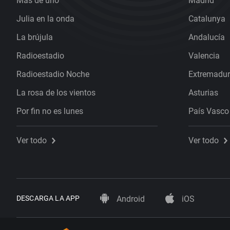
Más de uno
Madrid
Julia en la onda
Catalunya
La brújula
Andalucía
Radioestadio
Valencia
Radioestadio Noche
Extremadu
La rosa de los vientos
Asturias
Por fin no es lunes
País Vasco
Ver todo
Ver todo
DESCARGA LA APP
Android
iOS