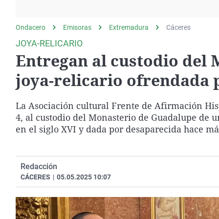
La rosa de los vientos
Caso
Extremadura
Gente viajera
Retornados
Galicia
Ondacero
Emisoras
Extremadura
Cáceres
Como el perro y el
Equipo de investigación
La Rioja
JOYA-RELICARIO
gato
Entregan al custodio del
Operación Viuda
Navarra
Negra
País Vasco
joya-relicario ofrendada 
La Asociación cultural Frente de Afirmación Hi
4, al custodio del Monasterio de Guadalupe de u
en el siglo XVI y dada por desaparecida hace má
Redacción
CÁCERES
|
05.05.2025 10:07