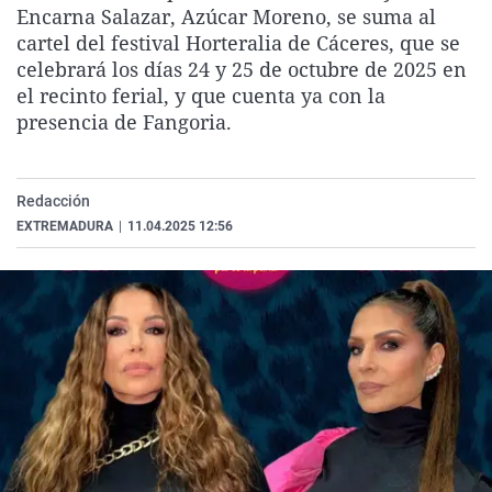
Encarna Salazar, Azúcar Moreno, se suma al
La rosa de los vientos
Caso
Extremadura
Virales
cartel del festival Horteralia de Cáceres, que se
Gente viajera
Retornados
Galicia
Televisión
celebrará los días 24 y 25 de octubre de 2025 en
el recinto ferial, y que cuenta ya con la
Como el perro y el gat
Equipo de investigaci
La Rioja
Elecciones
presencia de Fangoria.
Operación Viuda Negr
Navarra
País Vasco
Redacción
EXTREMADURA
|
11.04.2025 12:56