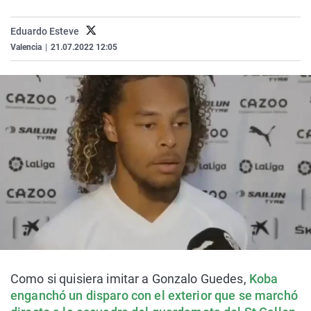
La rosa de los vientos
Caso
Extremadura
Virales
Eduardo Esteve
Gente viajera
Retornados
Galicia
Televisión
Valencia
|
21.07.2022 12:05
Como el perro y el gat
Equipo de investigaci
La Rioja
Elecciones
Operación Viuda Negr
Navarra
País Vasco
Como si quisiera imitar a Gonzalo Guedes,
Koba
enganchó un disparo con el exterior que se marchó