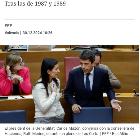
Tras las de 1987 y 1989
La rosa de los vientos
Caso
Extremadura
Virales
Gente viajera
Retornados
Galicia
Televisión
EFE
Como el perro y el gat
Equipo de investigaci
La Rioja
Elecciones
València
|
30.12.2024 10:26
Operación Viuda Negr
Navarra
País Vasco
El president de la Generalitat, Carlos Mazón, conversa con la consellera de
Hacienda, Ruth Merino, durante un pleno de Les Corts. | EFE / Biel Aliño