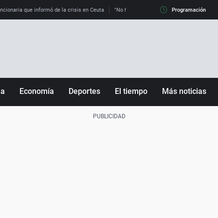
uncionaria que informó de la crisis en Ceuta
"No hay mafias, que no nos engañen": exper
Programación
ña
Economía
Deportes
El tiempo
Más noticias
Fútbol
Sociedad
Baloncesto
Mundo
Tenis
Salud
Motor
Cultura
Ciencia y Tecnología
adrid
Gastronomía
nciana
Medio ambiente