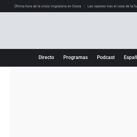
Última hora de la crisis migratoria en Ceuta
Las razones tras el cese de la f
Directo
Programas
Podcast
Espa
Más de uno
Los Perseguidos
Andalucía
Por fin
Malas decisiones
Aragón
Julia en la onda
Expedientes del más allá
Baleares
La brújula
El viaje del Guernica
Cantabria
Radioestadio
Invisibles
Cataluña
Radioestadio noche
Prohibido morirse
Comunidad de M
El colegio invisible
Esto no ha pasado
Comunitat Vale