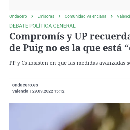
La rosa de los vientos
Caso
Extremadura
Gente viajera
Retornados
Galicia
Ondacero
Emisoras
Comunidad Valenciana
Valenc
Como el perro y el
Equipo de investigación
La Rioja
DEBATE POLÍTICA GENERAL
gato
Compromís y UP recuerdan
Operación Viuda
Navarra
Negra
País Vasco
de Puig no es la que está 
PP y Cs insisten en que las medidas avanzadas s
ondacero.es
Valencia
|
29.09.2022 15:12