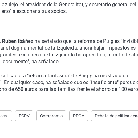
azulejo, el president de la Generalitat, y secretario general del
ierto" a escuchar a sus socios.
a,
Ruben Ibáñez
ha señalado que la reforma de Puig es "invisibl
iar el dogma mental de la izquierda: ahora bajar impuestos es
grandes lecciones que la izquierda ha aprendido; a partir de ahí,
l documento", ha señalado.
a criticado la "reforma fantasma" de Puig y ha mostrado su
". En cualquier caso, ha señalado que es "insuficiente" porque 
ro de 650 euros para las familias frente el ahorro de 100 eur
iscal
PSPV
Compromís
PPCV
Debate de política gen