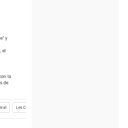
e" y
 el
con la
os de
eral
Les Corts
Up
Ciudadanos
Unides Podem