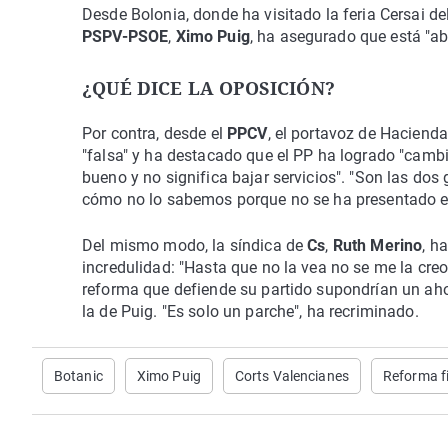
Desde Bolonia, donde ha visitado la feria Cersai del 
PSPV-PSOE
,
Ximo Puig
, ha asegurado que está "ab
¿QUÉ DICE LA OPOSICIÓN?
Por contra, desde el
PPCV
, el portavoz de Haciend
"falsa" y ha destacado que el PP ha logrado "camb
bueno y no significa bajar servicios". "Son las dos 
cómo no lo sabemos porque no se ha presentado e
Del mismo modo, la síndica de
Cs
,
Ruth Merino
, h
incredulidad: "Hasta que no la vea no se me la creo
reforma que defiende su partido supondrían un ahor
la de Puig. "Es solo un parche", ha recriminado.
Botanic
Ximo Puig
Corts Valencianes
Reforma f