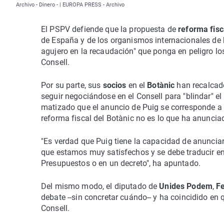
Archivo - Dinero - | EUROPA PRESS - Archivo
El PSPV defiende que la propuesta de
reforma fis
de España y de los organismos internacionales de h
agujero en la recaudación" que ponga en peligro los
Consell.
Por su parte, sus
socios
en el
Botànic
han recalcad
seguir negociándose en el Consell para "blindar" el
matizado que el anuncio de Puig se corresponde a 
reforma fiscal del Botànic no es lo que ha anunciad
"Es verdad que Puig tiene la capacidad de anunciar l
que estamos muy satisfechos y se debe traducir en 
Presupuestos o en un decreto", ha apuntado.
Del mismo modo, el diputado de
Unides Podem
,
F
debate --sin concretar cuándo-- y ha coincidido en 
Consell.