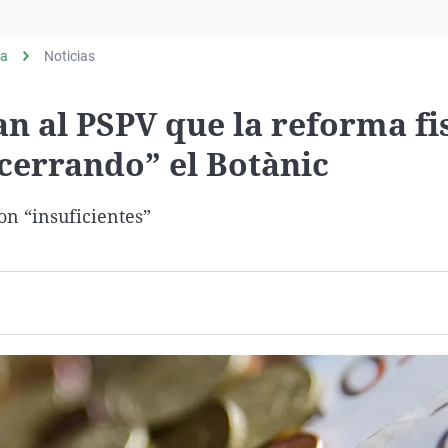
Virales
Televisión
ia
Noticias
Elecciones
 al PSPV que la reforma fi
“cerrando” el Botànic
on “insuficientes”