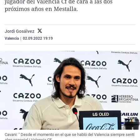
jugador del Valencia Cf de cara a las dos
La rosa de los vientos
Caso
Extremadura
Virales
próximos años en Mestalla.
Gente viajera
Retornados
Galicia
Televisión
Como el perro y el gat
Equipo de investigaci
La Rioja
Elecciones
Jordi Gosálvez
Operación Viuda Negr
Navarra
Valencia
|
02.09.2022 19:19
País Vasco
Cavani: " Desde el momento en el que se habló del Valencia siempre sentí
algo especial | Valencia CF