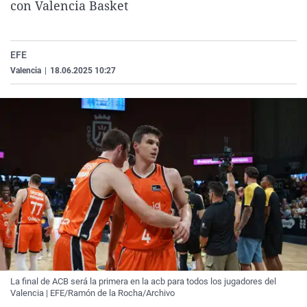
con Valencia Basket
La rosa de los vientos
Caso
Extremadura
Virales
Gente viajera
Retornados
Galicia
Televisión
EFE
Como el perro y el gat
Equipo de investigaci
La Rioja
Elecciones
Valencia
|
18.06.2025 10:27
Operación Viuda Negr
Navarra
País Vasco
La final de ACB será la primera en la acb para todos los jugadores del
Valencia | EFE/Ramón de la Rocha/Archivo