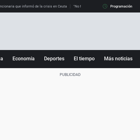
uncionaria que informó de la crisis en Ceuta
"No hay mafias, que no nos engañen": exper
Programación
ña
Economía
Deportes
El tiempo
Más noticias
Fútbol
Sociedad
Baloncesto
Mundo
Tenis
Salud
Motor
Cultura
Ciencia y Tecnología
adrid
Gastronomía
nciana
Medio ambiente