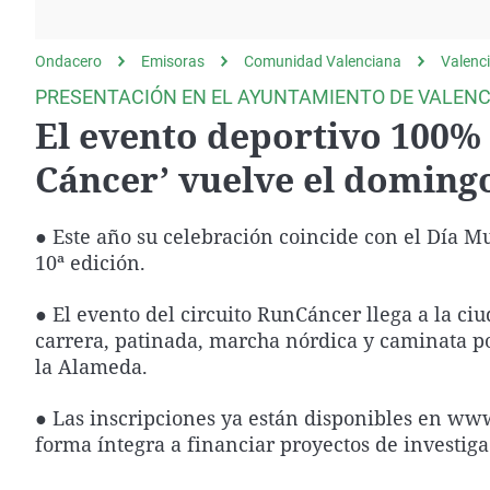
La rosa de los vientos
Caso
Extremadura
Gente viajera
Retornados
Galicia
Ondacero
Emisoras
Comunidad Valenciana
Valenc
Como el perro y el
Equipo de investigación
La Rioja
PRESENTACIÓN EN EL AYUNTAMIENTO DE VALENC
gato
El evento deportivo 100% 
Operación Viuda
Navarra
Negra
País Vasco
Cáncer’ vuelve el doming
● Este año su celebración coincide con el Día 
10ª edición.
● El evento del circuito RunCáncer llega a la ci
carrera, patinada, marcha nórdica y caminata po
la Alameda.
● Las inscripciones ya están disponibles en ww
forma íntegra a financiar proyectos de investiga