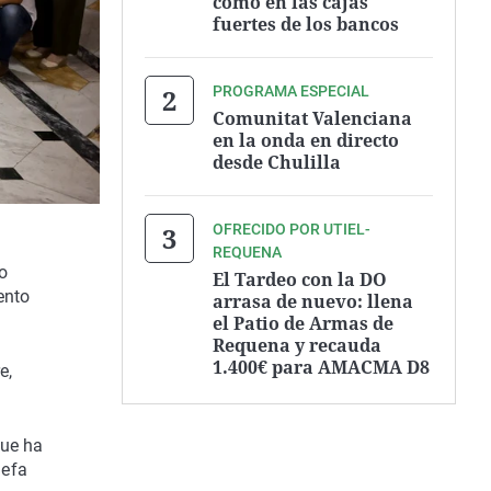
como en las cajas
fuertes de los bancos
PROGRAMA ESPECIAL
Comunitat Valenciana
en la onda en directo
desde Chulilla
OFRECIDO POR UTIEL-
REQUENA
o
El Tardeo con la DO
ento
arrasa de nuevo: llena
el Patio de Armas de
Requena y recauda
1.400€ para AMACMA D8
e,
que ha
Jefa