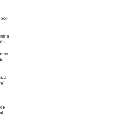
poco
nir a
ún.
s más
No
as a
e”.
 de
al.