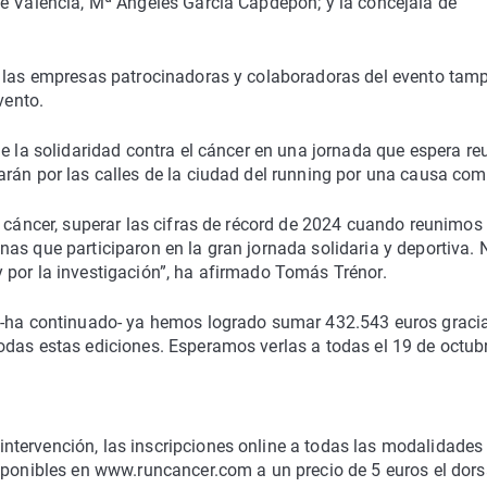
de Valencia, Mª Ángeles García Capdepón; y la concejala de
e las empresas patrocinadoras y colaboradoras del evento tam
vento.
e la solidaridad contra el cáncer en una jornada que espera reu
arán por las calles de la ciudad del running por una causa com
l cáncer, superar las cifras de récord de 2024 cuando reunimo
as que participaron en la gran jornada solidaria y deportiva. 
 por la investigación”, ha afirmado Tomás Trénor.
r -ha continuado- ya hemos logrado sumar 432.543 euros graci
odas estas ediciones. Esperamos verlas a todas el 19 de octubr
tervención, las inscripciones online a todas las modalidades
sponibles en www.runcancer.com a un precio de 5 euros el dors