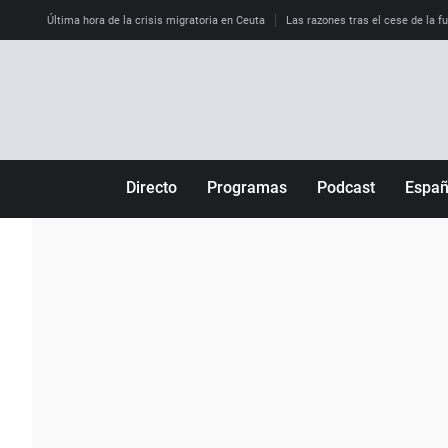
Última hora de la crisis migratoria en Ceuta
Las razones tras el cese de la f
Directo
Programas
Podcast
Espa
Más de uno
Los Perseguidos
Andalucía
Por fin
Malas decisiones
Aragón
Julia en la onda
Expedientes del más allá
Baleares
La brújula
El viaje del Guernica
Cantabria
Radioestadio
Invisibles
Cataluña
Radioestadio noche
Prohibido morirse
Comunidad de M
El colegio invisible
Esto no ha pasado
Comunitat Vale