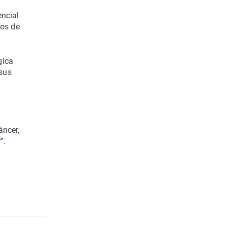
encial
ros de
gica
 sus
áncer,
”.