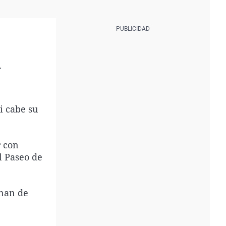
l
i cabe su
r con
l Paseo de
inan de