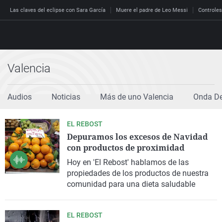
Las claves del eclipse con Sara García
Muere el padre de Leo Messi
Controles
Valencia
Directo
Programas
Audios
Noticias
Más de uno Valencia
Onda De
Podcast
Más de uno
Los Perseguidos
Andalucía
Fútbol
Sociedad
España
EL REBOST
Por fin
Malas decisiones
Aragón
Baloncesto
Mundo
Depuramos los excesos de Navidad
Economía
Julia en la onda
Expedientes del más a
Baleares
Tenis
Salud
con productos de proximidad
Deportes
La brújula
El viaje del Guernica
Cantabria
Motor
Cultura
Hoy en 'El Rebost' hablamos de las
El tiempo
propiedades de los productos de nuestra
Radioestadio
Invisibles
Cataluña
Ciencia y Tecnología
comunidad para una dieta saludable
Más noticias
Radioestadio noche
Prohibido morirse
Comunidad de Madrid
Gastronomía
El colegio invisible
Esto no ha pasado
Comunitat Valenciana
Medio ambiente
EL REBOST