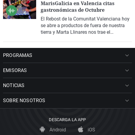
MarisGalicia en Valencia citas
gastronómicas de Octubre
El Rebost de la Comunitat Valenciana hoy
se abre a productos de fuera de nuestra
tierra y Marta Llinares nos trae el
Oktoberfest en La Nucia y MarisGalicia en
Valencia.
PROGRAMAS
EMISORAS
NOTICIAS
SOBRE NOSOTROS
DESCARGA LA APP
Android
iOS