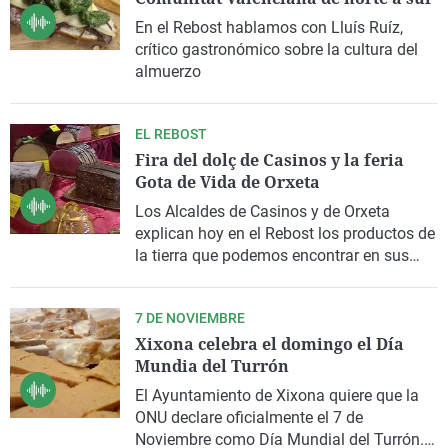
En el Rebost hablamos con Lluís Ruíz,
crítico gastronómico sobre la cultura del
almuerzo
EL REBOST
Fira del dolç de Casinos y la feria
Gota de Vida de Orxeta
Los Alcaldes de Casinos y de Orxeta
explican hoy en el Rebost los productos de
la tierra que podemos encontrar en sus
ferias: El turrón y las peladillas este fin de
semana en Casinos y el vino de Alicante
7 DE NOVIEMBRE
en Orxeta el próximo.
Xixona celebra el domingo el Día
Mundia del Turrón
El Ayuntamiento de
Xixona
quiere que la
ONU declare oficialmente el 7 de
Noviembre como
Día Mundial del Turrón
.