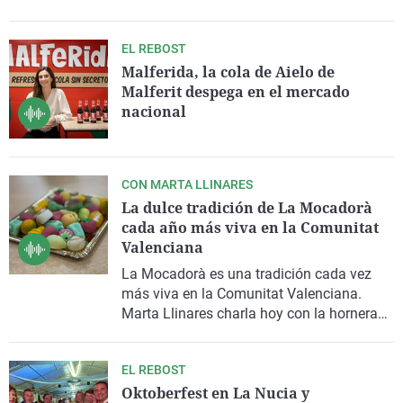
Tal y como nos contaba la alcaldesa,
Isabel López, el domingo lo van a celebrar
EL REBOST
con numerosos actos.
Malferida, la cola de Aielo de
Malferit despega en el mercado
nacional
CON MARTA LLINARES
La dulce tradición de La Mocadorà
cada año más viva en la Comunitat
Valenciana
La Mocadorà es una tradición cada vez
más viva en la Comunitat Valenciana.
Marta Llinares charla hoy con la hornera
del Forn de Honorato en Finestrat sobre
como hacer el mazapán.
EL REBOST
Oktoberfest en La Nucia y