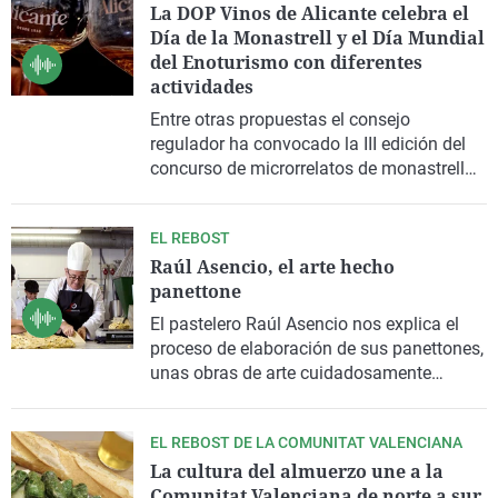
La DOP Vinos de Alicante celebra el
La rosa de los vientos
Caso
Extremadura
Virales
Día de la Monastrell y el Día Mundial
Gente viajera
Retornados
Galicia
Televisión
del Enoturismo con diferentes
actividades
Como el perro y el gat
Equipo de investigaci
La Rioja
Elecciones
Entre otras propuestas el consejo
Operación Viuda Negr
Navarra
regulador ha convocado la III edición del
concurso de microrrelatos de monastrell
País Vasco
para poner en valor esta variedad, la más
importante históricamente de la zona.
EL REBOST
Además e
l sábado 11 y domingo 12 la
Raúl Asencio, el arte hecho
Ruta del Vino de Alicante y diferentes
panettone
bodegas han preparado talleres, cata,
maridajes y visitas
para conmemorar el
El pastelero Raúl Asencio nos explica el
'Día del Enoturismo'
proceso de elaboración de sus panettones,
unas obras de arte cuidadosamente
horneadas y por las que ha recibido
diferentes reconocimientos a nivel
EL REBOST DE LA COMUNITAT VALENCIANA
internacional.
La cultura del almuerzo une a la
Comunitat Valenciana de norte a sur