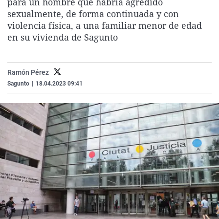
para un hombre que habría agredido
La rosa de los vientos
Caso
Extremadura
Virales
sexualmente, de forma continuada y con
violencia física, a una familiar menor de edad
Gente viajera
Retornados
Galicia
Televisión
en su vivienda de Sagunto
Como el perro y el gat
Equipo de investigaci
La Rioja
Elecciones
Operación Viuda Negr
Navarra
Ramón Pérez
País Vasco
Sagunto
|
18.04.2023 09:41