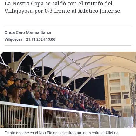
La Nostra Copa se saldó con el triunfo del
La rosa de los vientos
Caso
Extremadura
Virales
Villajoyosa por 0-3 frente al Atlético Jonense
Gente viajera
Retornados
Galicia
Televisión
Como el perro y el gat
Equipo de investigaci
La Rioja
Elecciones
Onda Cero Marina Baixa
Operación Viuda Negr
Navarra
Villajoyosa
|
21.11.2024 13:06
País Vasco
Fiesta anoche en el Nou Pla con el enfrentamiento entre el Atlético