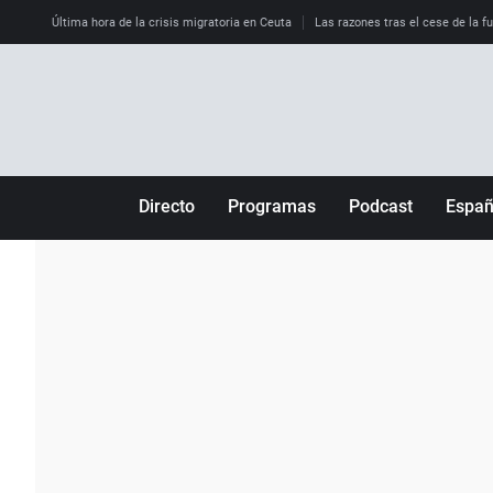
Última hora de la crisis migratoria en Ceuta
Las razones tras el cese de la f
Directo
Programas
Podcast
Espa
Más de uno
Los Perseguidos
Andalucía
Por fin
Malas decisiones
Aragón
Julia en la onda
Expedientes del más allá
Baleares
La brújula
El viaje del Guernica
Cantabria
Radioestadio
Invisibles
Cataluña
Radioestadio noche
Prohibido morirse
Comunidad de M
El colegio invisible
Esto no ha pasado
Comunitat Vale