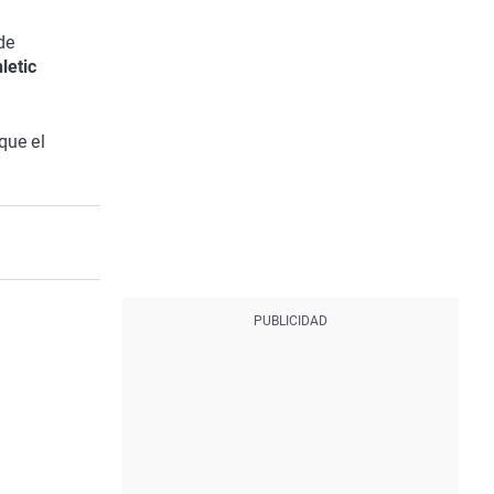
de
letic
 que el