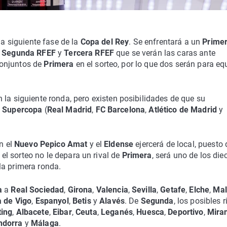
la siguiente fase de la
Copa del Rey
. Se enfrentará a un
Prime
e
Segunda RFEF
y
Tercera RFEF
que se verán las caras ante
conjuntos de
Primera
en el sorteo, por lo que dos serán para eq
n la siguiente ronda, pero existen posibilidades de que su
a
Supercopa
(
Real
Madrid
,
FC Barcelona
,
Atlético de Madrid
y
n el
Nuevo Pepico Amat
y el
Eldense
ejercerá de local, puesto
n el sorteo no le depara un rival de
Primera
, será uno de los diec
la primera ronda.
a
a
Real Sociedad
,
Girona
,
Valencia
,
Sevilla
,
Getafe
,
Elche
,
Mal
a de Vigo
,
Espanyol
,
Betis
y
Alavés
. De
Segunda
, los posibles r
ting
,
Albacete
,
Eibar
,
Ceuta
,
Leganés
,
Huesca
,
Deportivo
,
Mira
ndorra
y
Málaga
.