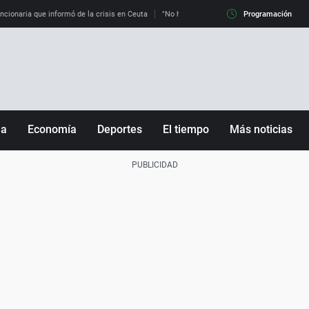
uncionaria que informó de la crisis en Ceuta
"No hay mafias, que no nos engañen": exper
Programación
ña
Economía
Deportes
El tiempo
Más noticias
Fútbol
Sociedad
Baloncesto
Mundo
Tenis
Salud
Motor
Cultura
Ciencia y Tecnología
adrid
Gastronomía
nciana
Medio ambiente