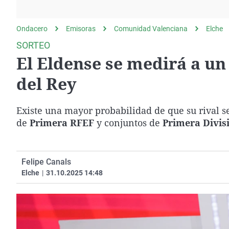
La rosa de los vientos
Caso
Extremadura
Gente viajera
Retornados
Galicia
Ondacero
Emisoras
Comunidad Valenciana
Elche
Como el perro y el
Equipo de investigación
La Rioja
SORTEO
gato
El Eldense se medirá a u
Operación Viuda
Navarra
Negra
País Vasco
del Rey
Existe una mayor probabilidad de que su rival 
de
Primera RFEF
y conjuntos de
Primera Divis
Felipe Canals
Elche
|
31.10.2025 14:48