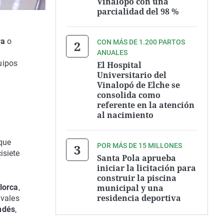
Vinalopó con una
parcialidad del 98 %
ra
o
CON MÁS DE 1.200 PARTOS
ANUALES
uipos
El Hospital
Universitario del
Vinalopó de Elche se
consolida como
referente en la atención
al nacimiento
 que
POR MÁS DE 15 MILLONES
isiete
Santa Pola aprueba
iniciar la licitación para
construir la piscina
municipal y una
lorca
,
residencia deportiva
ivales
ndés
,