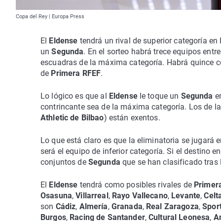
Copa del Rey | Europa Press
El
Eldense
tendrá un rival de superior categoría en 
un
Segunda
. En el sorteo habrá trece equipos entr
escuadras de la máxima categoría. Habrá quince 
de
Primera RFEF
.
Lo lógico es que al
Eldense
le toque un
Segunda
e
contrincante sea de la máxima categoría. Los de l
Athletic de Bilbao
) están exentos.
Lo que está claro es que la eliminatoria se jugará e
será el equipo de inferior categoría. Si el destino e
conjuntos de
Segunda
que se han clasificado tras 
El
Eldense
tendrá como posibles rivales de
Primer
Osasuna
,
Villarreal
,
Rayo Vallecano
,
Levante
,
Celt
son
Cádiz
,
Almería
,
Granada
,
Real Zaragoza
,
Spor
Burgos
,
Racing de Santander
,
Cultural Leonesa
,
A