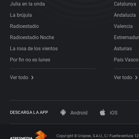
Julia en la onda
Catalunya
La brújula
Andalucía
Radioestadio
Valencia
Radioestadio Noche
Extremadu
La rosa de los vientos
Asturias
Por fin no es lunes
País Vasco
Ver todo
Ver todo
DESCARGA LA APP
Android
iOS
Copyright © Uniprex, S.A.U., C/ Fuerteventura 12