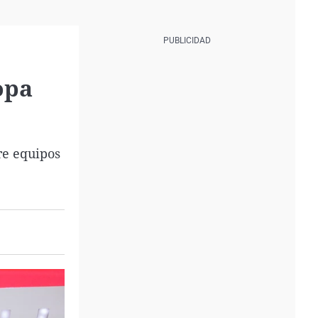
opa
re equipos