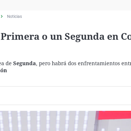
Virales
Televisión
Noticias
Elecciones
n Primera o un Segunda en C
sea de
Segunda
, pero habrá dos enfrentamientos ent
ión