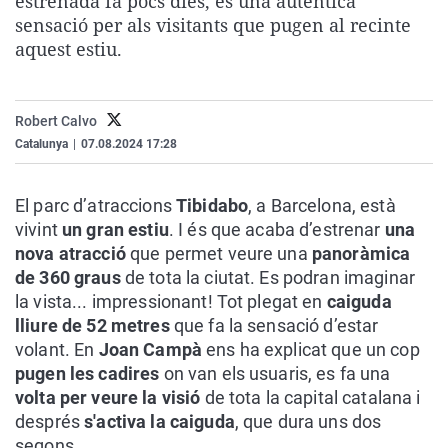
estrenada fa pocs dies, és una autèntica
La rosa de los vientos
Caso
Extremadura
Virales
sensació per als visitants que pugen al recinte
aquest estiu.
Gente viajera
Retornados
Galicia
Televisión
Como el perro y el gat
Equipo de investigaci
La Rioja
Elecciones
Operación Viuda Negr
Navarra
Robert Calvo
Catalunya
|
07.08.2024 17:28
País Vasco
El parc d’atraccions
Tibidabo
, a Barcelona, està
vivint
un gran estiu
. I és que acaba d’estrenar
una
nova atracció
que permet veure una
panoràmica
de 360 graus
de tota la ciutat. Es podran imaginar
la vista... impressionant! Tot plegat en
caiguda
lliure de 52 metres
que fa la sensació d’estar
volant. En
Joan Campà
ens ha explicat que un cop
pugen les cadires
on van els usuaris, es fa una
volta per veure la visió
de tota la capital catalana i
després
s'activa la caiguda
, que dura uns dos
segons.