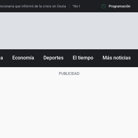
uncionaria que informó de la crisis en Ceuta
"No hay mafias, que no nos engañen": exper
Programación
ña
Economía
Deportes
El tiempo
Más noticias
Fútbol
Sociedad
Baloncesto
Mundo
Tenis
Salud
Motor
Cultura
Ciencia y Tecnología
adrid
Gastronomía
nciana
Medio ambiente