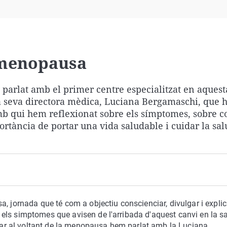
Virales
Televisión
Elecciones
 menopausa
arlat amb el primer centre especialitzat en aquest
a seva directora mèdica, Luciana Bergamaschi, que 
mb qui hem reflexionat sobre els símptomes, sobre 
ortància de portar una vida saludable i cuidar la sal
, jornada que té com a objectiu conscienciar, divulgar i explic
els simptomes que avisen de l'arribada d'aquest canvi en la sa
ionar al voltant de la menopausa hem parlat amb la Luciana