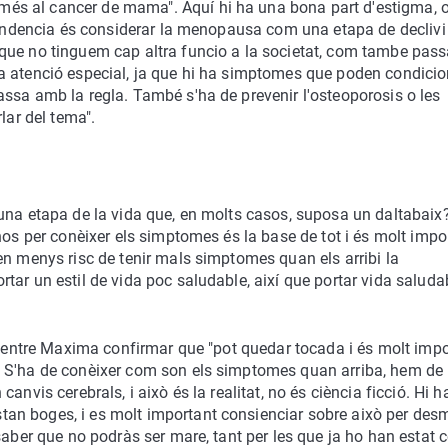
és al cancer de mama". Aquí hi ha una bona part d'estigma, 
 tendencia és considerar la menopausa com una etapa de declivi
que no tinguem cap altra funcio a la societat, com tambe pas
a atenció especial, ja que hi ha simptomes que poden condicio
ssa amb la regla. També s'ha de prevenir l'osteoporosis o les
lar del tema".
una etapa de la vida que, en molts casos, suposa un daltabaix?
nos per conèixer els simptomes és la base de tot i és molt impo
en menys risc de tenir mals simptomes quan els arribi la
ar un estil de vida poc saludable, així que portar vida saluda
l centre Maxima confirmar que "pot quedar tocada i és molt imp
. S'ha de conèixer com son els simptomes quan arriba, hem de
nvis cerebrals, i això és la realitat, no és ciència ficció. Hi h
n boges, i es molt important consienciar sobre això per desm
saber que no podràs ser mare, tant per les que ja ho han estat