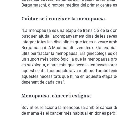
Bergamaschi, directora mèdica del primer centre e
Cuidar-se i conèixer la menopausa
"La menopausa es una etapa de transició de la do
busquen ajuda i acompanyament dins de les seves 
integrar totes les disciplines que tenen a veure a
Bergamaschi. A Maxima utilitzen des de la teràpia 
útils per tractar la menopausa. Els ginecòlegs es
un suport més psicològic, ja que la menopausa pr
en sexologia, o pacients que necessiten assessora
aquest sentit l'acupunctura va molt bé. També tenim
aquestes necessitats que hi ha en aquesta etapa d
depenent de cada cas".
Menopausa, càncer i estigma
Sovint es relaciona la menopausa amb el càncer d
de mama és el cancer més habitual en dones però 