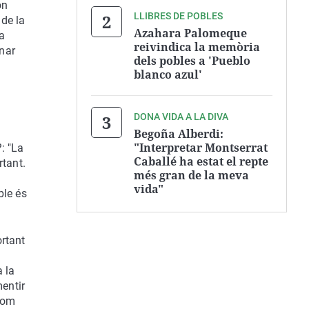
on
LLIBRES DE POBLES
 de la
Azahara Palomeque
sa
reivindica la memòria
nar
dels pobles a 'Pueblo
blanco azul'
DONA VIDA A LA DIVA
Begoña Alberdi:
"Interpretar Montserrat
: "La
Caballé ha estat el repte
rtant.
més gran de la meva
vida"
ble és
ortant
a la
entir
 com