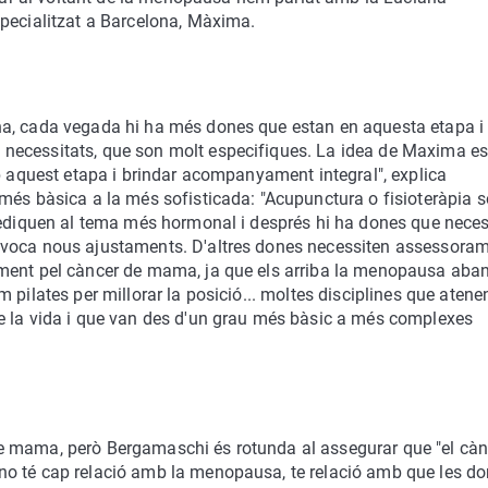
specialitzat a Barcelona, Màxima.
na, cada vegada hi ha més dones que estan en aquesta etapa i
necessitats, que son molt especifiques. La idea de Maxima e
mb aquest etapa i brindar acompanyament integral", explica
més bàsica a la més sofisticada: "Acupunctura o fisioteràpia 
 dediquen al tema més hormonal i després hi ha dones que neces
ovoca nous ajustaments. D'altres dones necessiten assessora
ment pel càncer de mama, ja que els arriba la menopausa aban
 pilates per millorar la posició... moltes disciplines que atene
e la vida i que van des d'un grau més bàsic a més complexes
e mama, però Bergamaschi és rotunda al assegurar que "el càn
no té cap relació amb la menopausa, te relació amb que les d