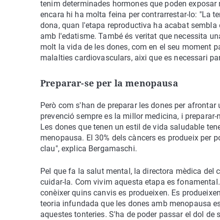
tenim determinades hormones que poden exposar m
encara hi ha molta feina per contrarrestar-lo: "La
dona, quan l'etapa reproductiva ha acabat sembla 
amb l'edatisme. També és veritat que necessita un
molt la vida de les dones, com en el seu moment pa
malalties cardiovasculars, aixi que es necessari par
Preparar-se per la menopausa
Però com s'han de preparar les dones per afrontar 
prevenció sempre es la millor medicina, i preparar-
Les dones que tenen un estil de vida saludable ten
menopausa. El 30% dels càncers es produeix per port
clau", explica Bergamaschi.
Pel que fa la salut mental, la directora mèdica de
cuidar-la. Com vivim aquesta etapa es fonamental
conèixer quins canvis es produeixen. Es produeixen ca
teoria infundada que les dones amb menopausa esta
aquestes tonteries. S'ha de poder passar el dol de 