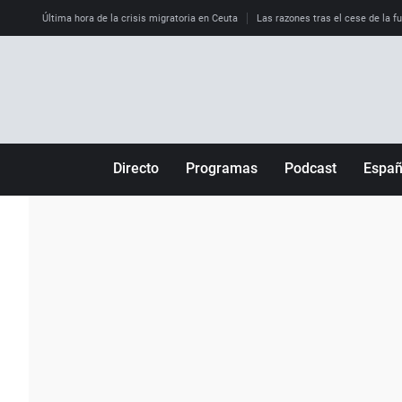
Última hora de la crisis migratoria en Ceuta
Las razones tras el cese de la f
Directo
Programas
Podcast
Espa
Más de uno
Los Perseguidos
Andalucía
Por fin
Malas decisiones
Aragón
Julia en la onda
Expedientes del más allá
Baleares
La brújula
El viaje del Guernica
Cantabria
Radioestadio
Invisibles
Cataluña
Radioestadio noche
Prohibido morirse
Comunidad de M
El colegio invisible
Esto no ha pasado
Comunitat Vale