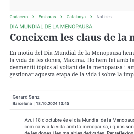
La rosa de los vientos
Caso
Extremadura
Gente viajera
Retornados
Galicia
Ondacero
Emisoras
Catalunya
Notícies
Como el perro y el
Equipo de investigación
La Rioja
DIA MUNDIAL DE LA MENOPAUSA
gato
Coneixem les claus de la
Operación Viuda
Navarra
Negra
País Vasco
En motiu del Dia Mundial de la Menopausa hem p
la vida de les dones, Maxima. Ho hem fet amb l
desmentit tòpics al voltant de la menopausa i a
gestionar aquesta etapa de la vida i sobre la imp
Gerard Sanz
Barcelona
|
18.10.2024 13:45
Avui 18 d'octubre és el dia Mundial de la Menopausa
com canvia la vida amb la menopausa, i quins son 
de les dones i les malalties derivades. Per reflex