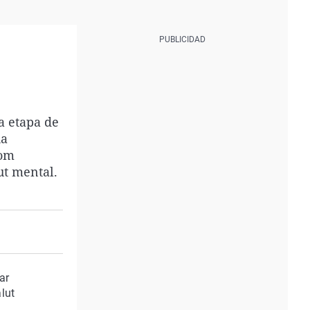
a etapa de
ha
com
ut mental.
ar
lut