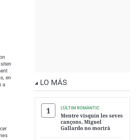
s
son
siten
ment
s, en
LO MÁS
n a
L'ÚLTIM ROMÀNTIC
Mentre visquin les seves
cançons, Miguel
Gallardo no morirà
cer
ones