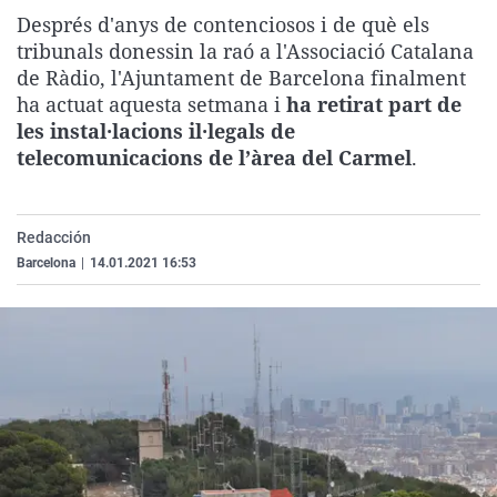
La rosa de los vientos
Caso
Extremadura
Virales
Després d'anys de contenciosos i de què els
tribunals donessin la raó a l'Associació Catalana
Gente viajera
Retornados
Galicia
Televisión
de Ràdio, l'Ajuntament de Barcelona finalment
Como el perro y el gat
Equipo de investigaci
La Rioja
Elecciones
ha actuat aquesta setmana i
ha retirat part de
les instal·lacions il·legals de
Operación Viuda Negr
Navarra
telecomunicacions de l’àrea del Carmel
.
País Vasco
Redacción
Barcelona
|
14.01.2021 16:53