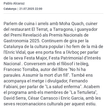
Pablo Alcaraz
La rosa de los vientos
Caso
Extremadura
Virales
Catalunya
|
21.07.2025 22:00
Gente viajera
Retornados
Galicia
Televisión
Como el perro y el gat
Equipo de investigaci
La Rioja
Elecciones
Parlem de cuina i arrels amb Moha Quach, cuiner
del restaurant El Terrat, a Tarragona, i guanyador
Operación Viuda Negr
Navarra
del Premi Revelació als Premis Nacionals de
País Vasco
Gastronomia 2025. Continuem de gira per la
Catalunya de la cultura popular i ho fem de la mà de
l'Enric Vidal, que ens porta fins a l'Arboç per parlar
de la seva Festa Major, Festa Patrimonial d’Interès
Nacional . Conversem amb el filòsof i teòleg,
Francesc Torralba, autor del llibre "No hi ha
paraules. Assumir la mort d'un fill". També ens
acompanya el metge i divulgador, Fernando
Fabiani, per parlar de "La salud enferma". Acabem
el programa amb els membres de "La Tertulieta",
David Serra, César Carrasco i Enric Garcia, amb les
seves recomanacions culturals per aquest estiu.