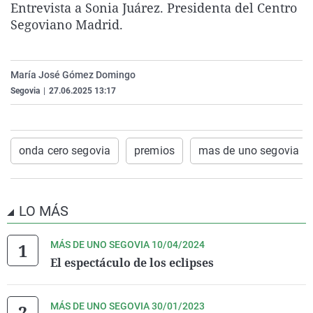
Entrevista a
Sonia Juárez. Presidenta del
Centro
La rosa de los vientos
Caso
Extremadura
Virales
Segoviano Madrid.
Gente viajera
Retornados
Galicia
Televisión
Como el perro y el gat
Equipo de investigaci
La Rioja
Elecciones
María José Gómez Domingo
Operación Viuda Negr
Navarra
Segovia
|
27.06.2025 13:17
País Vasco
onda cero segovia
premios
mas de uno segovia
LO MÁS
MÁS DE UNO SEGOVIA 10/04/2024
El espectáculo de los eclipses
MÁS DE UNO SEGOVIA 30/01/2023